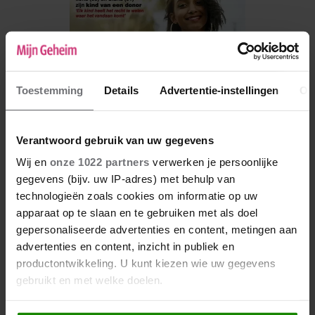
Toestemming
Details
Advertentie-instellingen
Ov
Verantwoord gebruik van uw gegevens
Wij en
onze 1022 partners
verwerken je persoonlijke
gegevens (bijv. uw IP-adres) met behulp van
De nieuwe Mijn Geheim ligt nu in de winkel
technologieën zoals cookies om informatie op uw
apparaat op te slaan en te gebruiken met als doel
Abonneren
gepersonaliseerde advertenties en content, metingen aan
Digitaal lezen
advertenties en content, inzicht in publiek en
productontwikkeling. U kunt kiezen wie uw gegevens
Los kopen
gebruikt en met welke doelen.
Als u het toestaat, willen we ook graag: