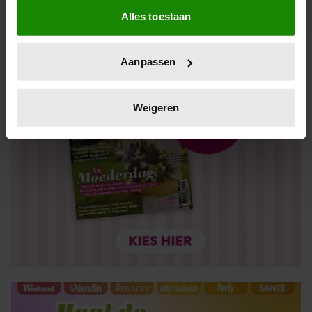
Alles toestaan
Informatie verzamelen over uw geografische locatie,
die tot een paar meter nauwkeurig kan zijn
Uw apparaat identificeren door het actief te scannen
Aanpassen
op specifieke eigenschappen (fingerprinting)
Lees meer over hoe uw persoonlijke gegevens worden
verwerkt en stel uw voorkeuren in het
detailgedeelte
in.
Weigeren
U kunt uw toestemming op elk moment wijzigen of
intrekken in de Cookieverklaring.
We gebruiken cookies om content en advertenties te
personaliseren, om functies voor social media te bieden
en om ons websiteverkeer te analyseren. Ook delen we
informatie over uw gebruik van onze site met onze
partners voor social media, adverteren en analyse. Deze
partners kunnen deze gegevens combineren met andere
informatie die u aan ze heeft verstrekt of die ze hebben
verzameld op basis van uw gebruik van hun services. U
gaat akkoord met onze cookies als u onze website blijft