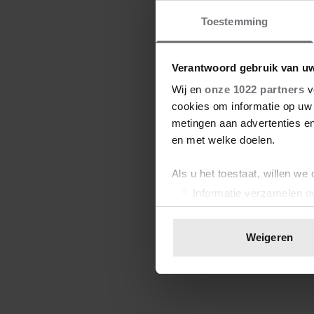
Toestemming
Verantwoord gebruik van u
Wij en
onze 1022 partners
v
cookies om informatie op uw 
metingen aan advertenties en
en met welke doelen.
Als u het toestaat, willen we
Informatie verzamelen ov
Uw apparaat identificere
Lees meer over hoe uw perso
Weigeren
toestemming op elk moment wi
We gebruiken cookies om cont
websiteverkeer te analyseren
media, adverteren en analys