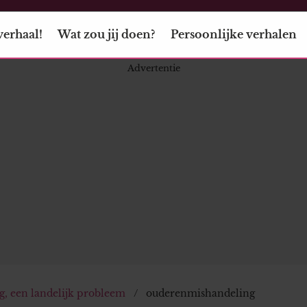
verhaal!
Wat zou jij doen?
Persoonlijke verhalen
, een landelijk probleem
ouderenmishandeling