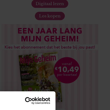
Digitaal lezen
Los kopen