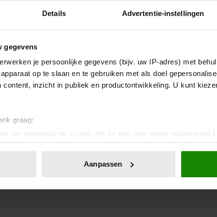
Details
Advertentie-instellingen
w gegevens
erwerken je persoonlijke gegevens (bijv. uw IP-adres) met behul
apparaat op te slaan en te gebruiken met als doel gepersonalise
 content, inzicht in publiek en productontwikkeling. U kunt kiez
 ook graag:
er uw geografische locatie, die tot een paar meter nauwkeurig k
n door het actief te scannen op specifieke eigenschappen (fingerp
onlijke gegevens worden verwerkt en stel uw voorkeuren in he
Aanpassen
jzigen of intrekken in de Cookieverklaring.
ent en advertenties te personaliseren, om functies voor social
. Ook delen we informatie over uw gebruik van onze site met on
e. Deze partners kunnen deze gegevens combineren met andere i