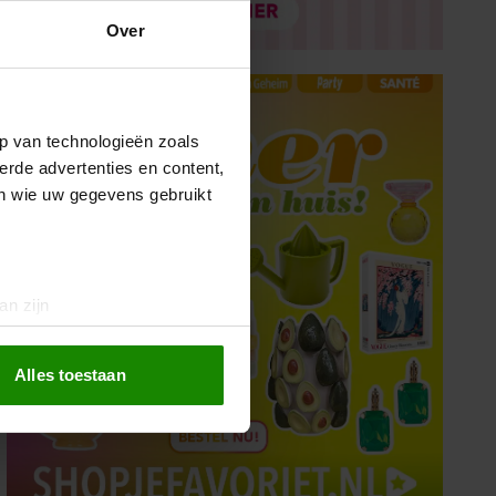
Over
p van technologieën zoals
erde advertenties en content,
en wie uw gegevens gebruikt
an zijn
rinting)
t
detailgedeelte
in. U kunt uw
Alles toestaan
 media te bieden en om ons
ze partners voor social
nformatie die u aan ze heeft