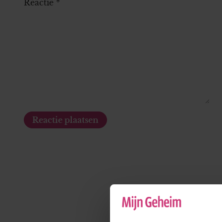
Reactie
*