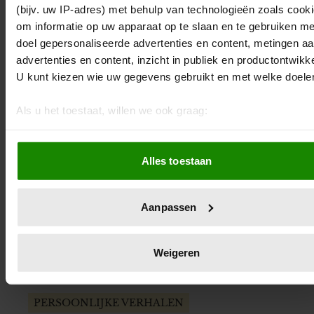
(bijv. uw IP-adres) met behulp van technologieën zoals cook
Anna kiest voor onvoorwaardelijk
om informatie op uw apparaat op te slaan en te gebruiken me
ouderschap. Een opvoedmethode waarbij
doel gepersonaliseerde advertenties en content, metingen a
gelijkwaardigheid tussen kinderen en ouders
advertenties en content, inzicht in publiek en productontwikke
centraal staat.
U kunt kiezen wie uw gegevens gebruikt en met welke doele
Als u het toestaat, willen we ook graag:
Informatie verzamelen over uw geografische locatie, die 
een paar meter nauwkeurig kan zijn
Alles toestaan
Uw apparaat identificeren door het actief te scannen op
specifieke eigenschappen (fingerprinting)
Lees meer over hoe uw persoonlijke gegevens worden verwe
Aanpassen
en stel uw voorkeuren in het
detailgedeelte
in. U kunt uw
toestemming op elk moment wijzigen of intrekken in de
Cookieverklaring.
Weigeren
We gebruiken cookies om content en advertenties te
personaliseren, om functies voor social media te bieden en 
PERSOONLIJKE VERHALEN