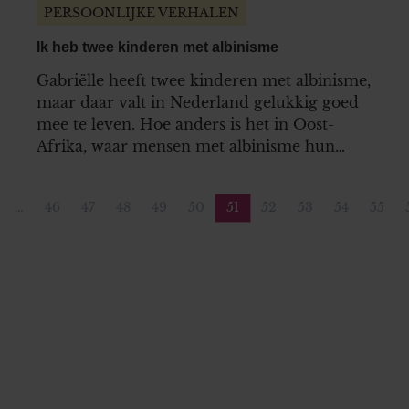
PERSOONLIJKE VERHALEN
Ik heb twee kinderen met albinisme
Gabriëlle heeft twee kinderen met albinisme,
maar daar valt in Nederland gelukkig goed
mee te leven. Hoe anders is het in Oost-
Afrika, waar mensen met albinisme hun
leven niet zeker zijn. Gabriëlle richtte een
stichting op om ook daar hulp te bieden.
…
46
47
48
49
50
51
52
53
54
55
e pagina
agina
Pagina
Pagina
Pagina
Pagina
Pagina
Pagina
Pagina
Pagina
Pagina
Pagi