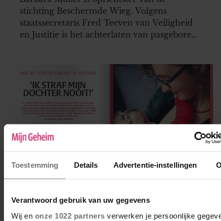
stichting Beschermde Wieg. Volgens
staatssecretaris Fred Teeven van Veiligheid
en Justitie is het achterlaten van pasgeboren
kinderen in een vondelingenkamer
strafbaar, maar Barbara is niet van plan haar
activiteiten te stoppen.
Toestemming
Details
Advertentie-instellingen
O
PERSOONLIJKE VERHALEN
Verantwoord gebruik van uw gegevens
Wij en
onze 1022 partners
verwerken je persoonlijke gegev
Ik straf mijn kind nooit!