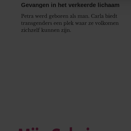
media, adverteren en analys
Gevangen in het verkeerde lichaam
verstrekt of die ze hebben v
Petra werd geboren als man. Carla biedt
onze website blijft gebruiken.
transgenders een plek waar ze volkomen
zichzelf kunnen zijn.