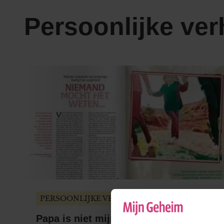
Persoonlijke ver
PERSOONLIJKE VERHALEN
Papa is niet mijn biologische vader