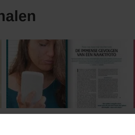
halen
PERSOONLIJKE VERHALEN
Sexting heeft immense gevolgen!