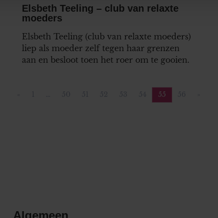
e. Deze partners kunnen deze gegevens combineren met andere i
Elsbeth Teeling – club van relaxte
erzameld op basis van uw gebruik van hun services. U gaat akk
moeders
Elsbeth Teeling (club van relaxte moeders)
liep als moeder zelf tegen haar grenzen
aan en besloot toen het roer om te gooien.
«
1
…
50
51
52
53
54
55
56
»
Vorige pagina
Pagina
Pagina
Pagina
Pagina
Pagina
Pagina
Pagina
Pagina
Volge
Algemeen