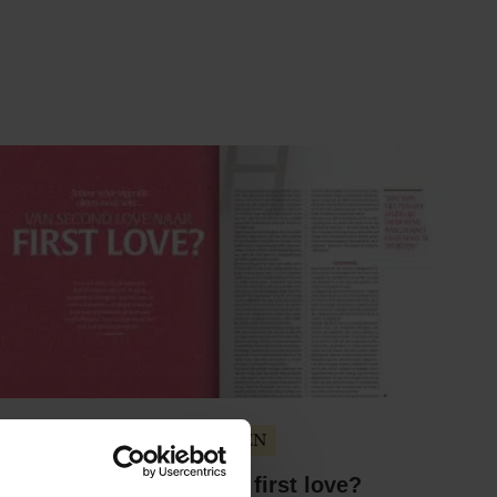
PERSOONLIJKE VERHALEN
Van second love naar first love?