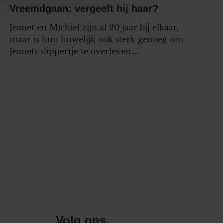
nformatie die u aan ze heeft
Vreemdgaan: vergeeft hij haar?
oord met onze cookies als u
Jeanet en Michiel zijn al 20 jaar bij elkaar,
maar is hun huwelijk ook sterk genoeg om
Jeanets slippertje te overleven….
nde pagina
Volg ons