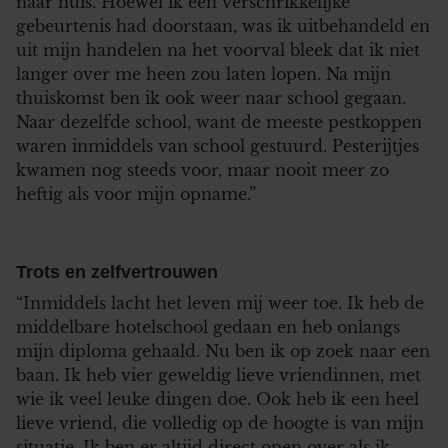
naar huis. Hoewel ik een verschrikkelijke
informatie over uw gebruik van onze site met onze
gebeurtenis had doorstaan, was ik uitbehandeld en
partners voor social media, adverteren en analyse. Deze
uit mijn handelen na het voorval bleek dat ik niet
partners kunnen deze gegevens combineren met andere
langer over me heen zou laten lopen. Na mijn
informatie die u aan ze heeft verstrekt of die ze hebben
thuiskomst ben ik ook weer naar school gegaan.
verzameld op basis van uw gebruik van hun services. U
Naar dezelfde school, want de meeste pestkoppen
gaat akkoord met onze cookies als u onze website blijft
waren inmiddels van school gestuurd. Pesterijtjes
gebruiken.
kwamen nog steeds voor, maar nooit meer zo
heftig als voor mijn opname.”
Trots en zelfvertrouwen
“Inmiddels lacht het leven mij weer toe. Ik heb de
middelbare hotelschool gedaan en heb onlangs
mijn diploma gehaald. Nu ben ik op zoek naar een
baan. Ik heb vier geweldig lieve vriendinnen, met
wie ik veel leuke dingen doe. Ook heb ik een heel
lieve vriend, die volledig op de hoogte is van mijn
situatie. Ik ben er altijd direct open over als ik