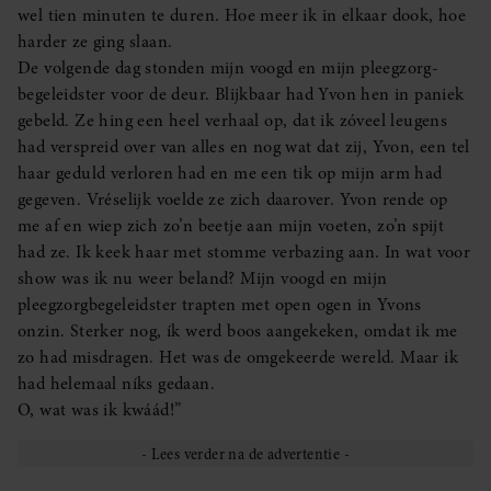
wel tien minuten te duren. Hoe meer ik in elkaar dook, hoe
harder ze ging slaan.
De volgende dag stonden mijn voogd en mijn pleegzorg-
begeleidster voor de deur. Blijkbaar had Yvon hen in paniek
gebeld. Ze hing een heel verhaal op, dat ik zóveel leugens
had verspreid over van alles en nog wat dat zij, Yvon, een tel
haar geduld verloren had en me een tik op mijn arm had
gegeven. Vréselijk voelde ze zich daarover. Yvon rende op
me af en wiep zich zo’n beetje aan mijn voeten, zo’n spijt
had ze. Ik keek haar met stomme verbazing aan. In wat voor
show was ik nu weer beland? Mijn voogd en mijn
pleegzorgbegeleidster trapten met open ogen in Yvons
onzin. Sterker nog, ík werd boos aangekeken, omdat ik me
zo had misdragen. Het was de omgekeerde wereld. Maar ik
had helemaal níks gedaan.
O, wat was ik kwáád!”