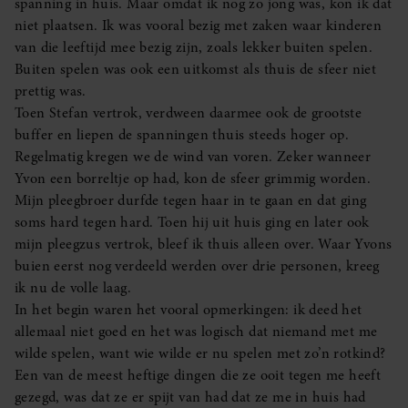
spanning in huis. Maar omdat ik nog zo jong was, kon ik dat
niet plaatsen. Ik was vooral bezig met zaken waar kinderen
van die leeftijd mee bezig zijn, zoals lekker buiten spelen.
Buiten spelen was ook een uitkomst als thuis de sfeer niet
prettig was.
Toen Stefan vertrok, verdween daarmee ook de grootste
buffer en liepen de spanningen thuis steeds hoger op.
Regelmatig kregen we de wind van voren. Zeker wanneer
Yvon een borreltje op had, kon de sfeer grimmig worden.
Mijn pleegbroer durfde tegen haar in te gaan en dat ging
soms hard tegen hard. Toen hij uit huis ging en later ook
mijn pleegzus vertrok, bleef ik thuis alleen over. Waar Yvons
buien eerst nog verdeeld werden over drie personen, kreeg
ik nu de volle laag.
In het begin waren het vooral opmerkingen: ik deed het
allemaal niet goed en het was logisch dat niemand met me
wilde spelen, want wie wilde er nu spelen met zo’n rotkind?
Een van de meest heftige dingen die ze ooit tegen me heeft
gezegd, was dat ze er spijt van had dat ze me in huis had