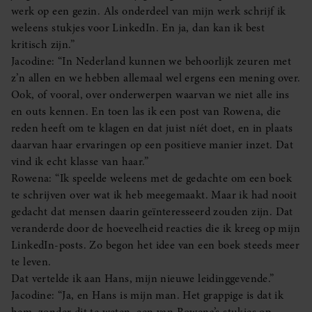
werk op een gezin. Als onderdeel van mijn werk schrijf ik
weleens stukjes voor LinkedIn. En ja, dan kan ik best
kritisch zijn.”
Jacodine: “In Nederland kunnen we behoorlijk zeuren met
z’n allen en we hebben allemaal wel ergens een mening over.
Ook, of vooral, over onderwerpen waarvan we niet alle ins
en outs kennen. En toen las ik een post van Rowena, die
reden heeft om te klagen en dat juist níét doet, en in plaats
daarvan haar ervaringen op een positieve manier inzet. Dat
vind ik echt klasse van haar.”
Rowena: “Ik speelde weleens met de gedachte om een boek
te schrijven over wat ik heb meegemaakt. Maar ik had nooit
gedacht dat mensen daarin geïnteresseerd zouden zijn. Dat
veranderde door de hoeveelheid reacties die ik kreeg op mijn
LinkedIn-posts. Zo begon het idee van een boek steeds meer
te leven.
Dat vertelde ik aan Hans, mijn nieuwe leidinggevende.”
Jacodine: “Ja, en Hans is mijn man. Het grappige is dat ik
hem, zonder dit te weten, een van Rowena’s stukjes op