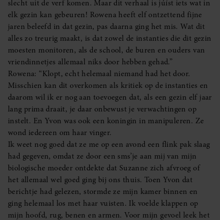
slecht uit de verf komen. Maar dit verhaal is júíst iets wat in
elk gezin kan gebeuren! Rowena heeft elf ontzettend fijne
jaren beleefd in dat gezin, pas daarna ging het mis. Wat dit
alles zo treurig maakt, is dat zowel de instanties die dit gezin
moesten monitoren, als de school, de buren en ouders van
vriendinnetjes allemaal niks door hebben gehad.”
Rowena: “Klopt, echt helemaal niemand had het door.
Misschien kan dit overkomen als kritiek op de instanties en
daarom wil ik er nog aan toevoegen dat, als een gezin elf jaar
lang prima draait, je daar onbewust je verwachtingen op
instelt. En Yvon was ook een koningin in manipuleren. Ze
wond iedereen om haar vinger.
Ik weet nog goed dat ze me op een avond een flink pak slaag
had gegeven, omdat ze door een sms’je aan mij van mijn
biologische moeder ontdekte dat Suzanne zich afvroeg of
het allemaal wel goed ging bij ons thuis. Toen Yvon dat
berichtje had gelezen, stormde ze mijn kamer binnen en
ging helemaal los met haar vuisten. Ik voelde klappen op
mijn hoofd, rug, benen en armen. Voor mijn gevoel leek het