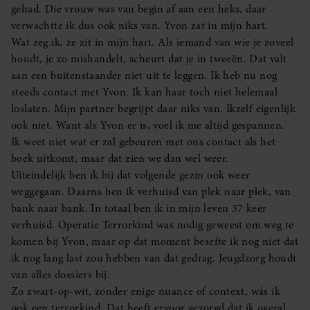
gehad. Die vrouw was van begin af aan een heks, daar
partners kunnen deze gegevens combineren met andere
verwachtte ik dus ook niks van. Yvon zat in mijn hart.
informatie die u aan ze heeft verstrekt of die ze hebben
Wat zeg ik, ze zít in mijn hart. Als iemand van wie je zoveel
verzameld op basis van uw gebruik van hun services. U
houdt, je zo mishandelt, scheurt dat je in tweeën. Dat valt
gaat akkoord met onze cookies als u onze website blijft
aan een buitenstaander niet uit te leggen. Ik heb nu nog
gebruiken.
steeds contact met Yvon. Ik kan haar toch niet helemaal
loslaten. Mijn partner begrijpt daar niks van. Ikzelf eigenlijk
ook niet. Want als Yvon er is, voel ik me altijd gespannen.
Ik weet niet wat er zal gebeuren met ons contact als het
boek uitkomt, maar dat zien we dan wel weer.
Uiteindelijk ben ik bij dat volgende gezin ook weer
weggegaan. Daarna ben ik verhuisd van plek naar plek, van
bank naar bank. In totaal ben ik in mijn leven 37 keer
verhuisd. Operatie Terrorkind was nodig geweest om weg te
komen bij Yvon, maar op dat moment besefte ik nog niet dat
ik nog lang last zou hebben van dat gedrag. Jeugdzorg houdt
van alles dossiers bij.
Zo zwart-op-wit, zonder enige nuance of context, wás ik
ook een terrorkind. Dat heeft ervoor gezorgd dat ik overal