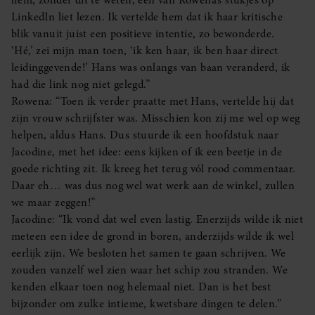
LinkedIn liet lezen. Ik vertelde hem dat ik haar kritische
blik vanuit juist een positieve intentie, zo bewonderde.
‘Hé,’ zei mijn man toen, ‘ik ken haar, ik ben haar direct
leidinggevende!’ Hans was onlangs van baan veranderd, ik
had die link nog niet gelegd.”
Rowena: “Toen ik verder praatte met Hans, vertelde hij dat
zijn vrouw schrijfster was. Misschien kon zij me wel op weg
helpen, aldus Hans. Dus stuurde ik een hoofdstuk naar
Jacodine, met het idee: eens kijken of ik een beetje in de
goede richting zit. Ik kreeg het terug vól rood commentaar.
Daar eh… was dus nog wel wat werk aan de winkel, zullen
we maar zeggen!”
Jacodine: “Ik vond dat wel even lastig. Enerzijds wilde ik niet
meteen een idee de grond in boren, anderzijds wilde ik wel
eerlijk zijn. We besloten het samen te gaan schrijven. We
zouden vanzelf wel zien waar het schip zou stranden. We
kenden elkaar toen nog helemaal niet. Dan is het best
bijzonder om zulke intieme, kwetsbare dingen te delen.”