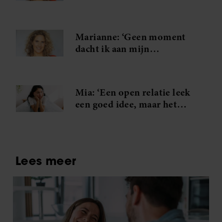
in mijn vel zit, wil ik
shoppen’
Marianne: ‘Geen moment
dacht ik aan mijn
voornemen om niks te
kopen’
Mia: ‘Een open relatie leek
een goed idee, maar het
werkt totaal niet’