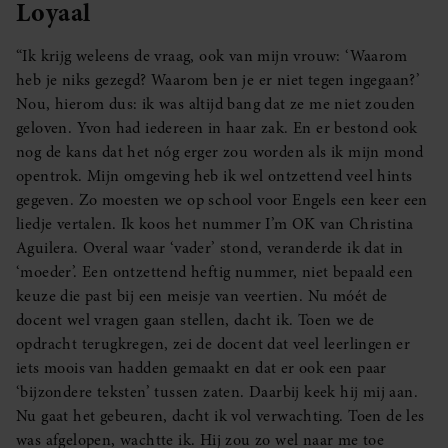
Loyaal
“Ik krijg weleens de vraag, ook van mijn vrouw: ‘Waarom
heb je niks gezegd? Waarom ben je er niet tegen ingegaan?’
Nou, hierom dus: ik was altijd bang dat ze me niet zouden
geloven. Yvon had iedereen in haar zak. En er bestond ook
nog de kans dat het nóg erger zou worden als ik mijn mond
opentrok. Mijn omgeving heb ik wel ontzettend veel hints
gegeven. Zo moesten we op school voor Engels een keer een
liedje vertalen. Ik koos het nummer I’m OK van Christina
Aguilera. Overal waar ‘vader’ stond, veranderde ik dat in
‘moeder’. Een ontzettend heftig nummer, niet bepaald een
keuze die past bij een meisje van veertien. Nu móét de
docent wel vragen gaan stellen, dacht ik. Toen we de
opdracht terugkregen, zei de docent dat veel leerlingen er
iets moois van hadden gemaakt en dat er ook een paar
‘bijzondere teksten’ tussen zaten. Daarbij keek hij mij aan.
Nu gaat het gebeuren, dacht ik vol verwachting. Toen de les
was afgelopen, wachtte ik. Hij zou zo wel naar me toe