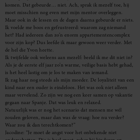
komen. Dat gebeurde… niet. Ach, sprak ik mezelf toe, hij
moet misschien nog even met mijn mentor overleggen.
Maar ook in de lessen en de dagen daarna gebeurde er niets.
Ik voelde me boos en gefrustreerd: waarom zag niemand
het? Had iedereen dan zo’n enorm appartementencomplex
voor zijn kop? Dus leefde ik maar gewoon weer verder. Met
de hel die Yvon heette.
Ik twijfelde ook weleens aan mezelf: beeld ik me dit niet in?
Als je de eerste elf jaar zo’n warme, veilige basis hebt gehad,
is het heel lastig om je los te maken van iemand.
Ik zag haar nog steeds als mijn moeder. De loyaliteit van een
kind naar een ouder is eindeloos. Het was ook niet alleen
maar vervelend. Zo zijn we nog een keer samen op vakantie
gegaan naar Spanje. Dat was leuk en relaxed.
Natuurlijk was er nog het scenario dat mensen me wél
zouden geloven, maar dan was de vraag: hoe nu verder?
Waar zou ik dan terechtkomen?”
Jacodine: “Je moet de angst voor het onbekende niet