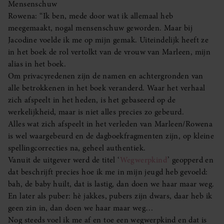
Mensenschuw
Rowena: “Ik ben, mede door wat ik allemaal heb
meegemaakt, nogal mensenschuw geworden. Maar bij
Jacodine voelde ik me op mijn gemak. Uiteindelijk heeft ze
in het boek de rol vertolkt van de vrouw van Marleen, mijn
alias in het boek.
Om privacyredenen zijn de namen en achtergronden van
alle betrokkenen in het boek veranderd. Waar het verhaal
zich afspeelt in het heden, is het gebaseerd op de
werkelijkheid, maar is niet alles precies zo gebeurd.
Alles wat zich afspeelt in het verleden van Marleen/Rowena
is wel waargebeurd en de dagboekfragmenten zijn, op kleine
spellingcorrecties na, geheel authentiek.
Vanuit de uitgever werd de titel ‘
Wegwerpkind
’ geopperd en
dat beschrijft precies hoe ik me in mijn jeugd heb gevoeld:
bah, de baby huilt, dat is lastig, dan doen we haar maar weg.
En later als puber: hè jakkes, pubers zijn dwars, daar heb ik
geen zin in, dan doen we haar maar weg…
Nog steeds voel ik me af en toe een wegwerpkind en dat is