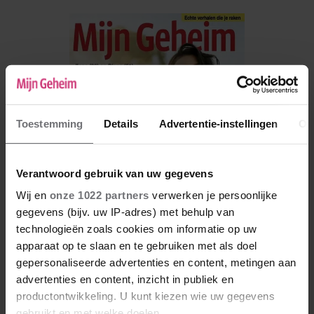
Toestemming
Details
Advertentie-instellingen
Ov
Verantwoord gebruik van uw gegevens
Wij en
onze 1022 partners
verwerken je persoonlijke
gegevens (bijv. uw IP-adres) met behulp van
technologieën zoals cookies om informatie op uw
apparaat op te slaan en te gebruiken met als doel
De nieuwe Mijn Geheim ligt nu in de winkel
gepersonaliseerde advertenties en content, metingen aan
advertenties en content, inzicht in publiek en
Abonneren
productontwikkeling. U kunt kiezen wie uw gegevens
Digitaal lezen
gebruikt en met welke doelen.