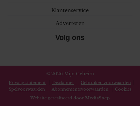
Klantenservice
Adverteren
Volg ons
© 2026 Mijn Geheim
Privacy statement
Disclaimer
Gebruikersvoorwaarden
Spelvoorwaarden
Abonnementsvoorwaarden
Cookies
Website gerealiseerd door
MediaSoep