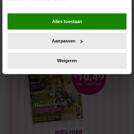
Los kopen
Als u het toestaat, willen we ook graag:
Alles toestaan
Informatie verzamelen over uw geografische locatie,
die tot een paar meter nauwkeurig kan zijn
Uw apparaat identificeren door het actief te scannen
Aanpassen
op specifieke eigenschappen (fingerprinting)
Lees meer over hoe uw persoonlijke gegevens worden
verwerkt en stel uw voorkeuren in het
detailgedeelte
in.
Weigeren
U kunt uw toestemming op elk moment wijzigen of
intrekken in de Cookieverklaring.
We gebruiken cookies om content en advertenties te
personaliseren, om functies voor social media te bieden
en om ons websiteverkeer te analyseren. Ook delen we
informatie over uw gebruik van onze site met onze
partners voor social media, adverteren en analyse. Deze
partners kunnen deze gegevens combineren met andere
informatie die u aan ze heeft verstrekt of die ze hebben