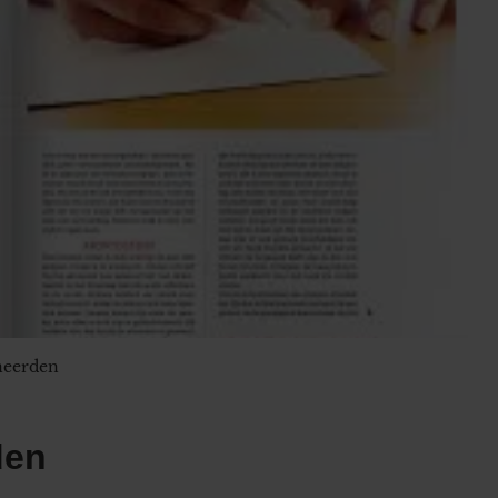
neerden
den