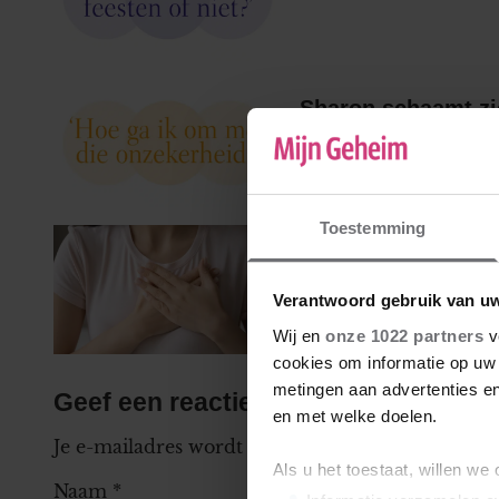
Sharon schaamt zi
Toestemming
Viviënne vertelde 
Verantwoord gebruik van u
Wij en
onze 1022 partners
v
cookies om informatie op uw 
metingen aan advertenties en
Geef een reactie
en met welke doelen.
Je e-mailadres wordt niet gepubliceerd.
Vereiste
Als u het toestaat, willen we
Naam
*