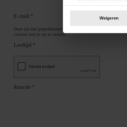
Informatie verzamelen ov
Uw apparaat identificere
Lees meer over hoe uw perso
E-mail
*
Weigeren
toestemming op elk moment wi
Deze zal niet gepubliceerd worden bij je reactie, maar kan 
contact met je op te nemen.
We gebruiken cookies om cont
websiteverkeer te analyseren
Leeftijd
*
media, adverteren en analys
verstrekt of die ze hebben v
onze website blijft gebruiken.
Reactie
*