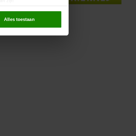
an zijn
rinting)
t
detailgedeelte
in. U kunt uw
Alles toestaan
 media te bieden en om ons
ze partners voor social
nformatie die u aan ze heeft
oord met onze cookies als u