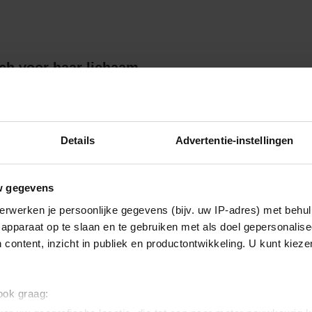
ch voor haar lichaam
Details
Advertentie-instellingen
niemand over haar hartklachten
w gegevens
erwerken je persoonlijke gegevens (bijv. uw IP-adres) met behul
apparaat op te slaan en te gebruiken met als doel gepersonalise
 content, inzicht in publiek en productontwikkeling. U kunt kiez
 velden zijn gemarkeerd met
*
 ook graag: