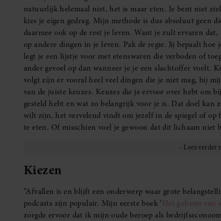
natuurlijk helemaal niet, het is maar eten. Je bent niet zie
kies je eigen gedrag. Mijn methode is dus absoluut geen di
daarmee ook op de rest je leven. Want je zult ervaren dat, a
op andere dingen in je leven. Pak de regie. Jij bepaalt hoe 
legt je een lijstje voor met etenswaren die verboden of toeg
ander gevoel op dan wanneer je je een slachtoffer voelt. Ki
volgt zijn er vooral heel veel dingen die je niet mag, bij 
van de juiste keuzes. Keuzes die je ervoor over hebt om bij
gesteld hebt en wat zo belangrijk voor je is. Dat doel kan zijn
wilt zijn, het vervelend vindt om jezelf in de spiegel of op
te eten. Of misschien voel je gewoon dat dit lichaam niet bij
Kiezen
“Afvallen is en blijft een onderwerp waar grote belangstel
podcasts zijn populair. Mijn eerste boek ‘
Het geheim van 
zorgde ervoor dat ik mijn oude beroep als bedrijfseconoo