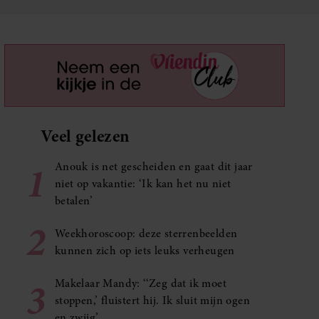
Veel gelezen
1
Anouk is net gescheiden en gaat dit jaar
niet op vakantie: ‘Ik kan het nu niet
betalen’
2
Weekhoroscoop: deze sterrenbeelden
kunnen zich op iets leuks verheugen
3
Makelaar Mandy: ‘‘Zeg dat ik moet
stoppen,’ fluistert hij. Ik sluit mijn ogen
en zwijg’