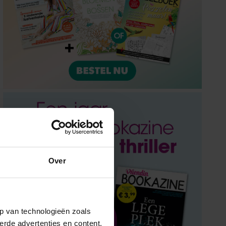
Over
p van technologieën zoals
erde advertenties en content,