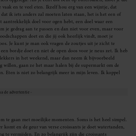
e vaak en te veel eten. Ikzelf hou erg van een wijntje, dat
 dat ik iets anders zal moeten laten staan, het is het een of
t aantrekkelijk doel voor ogen hebt, een doel waar een
m je gedrag aan te passen en dan niet voor even, maar voor
boodschappen doet en die jij ook heerlijk vindt, moet je
os. Je kunt je man ook vragen de zoutjes uit je zicht te
p een bordje doet en niet de open doos voor je neus zet. Ik heb
 lekkers in het weekend, maar dan neem ik bijvoorbeeld
aag willen, gaan ze het maar halen bij de supermarkt om de
n. Eten is niet zo belangrijk meer in mijn leven. Ik koppel
om te gaan met moeilijke momenten. Soms is het heel simpel.
er komt en de geur van verse croissants je doet watertanden,
 te vermijden. En zo belangrijk zijn die croissants