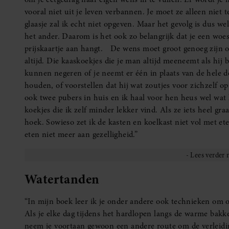
vooral niet uit je leven verbannen. Je moet ze alleen niet t
glaasje zal ik echt niet opgeven. Maar het gevolg is dus wel
het ander. Daarom is het ook zo belangrijk dat je een woes
prijskaartje aan hangt. De wens moet groot genoeg zijn o
altijd. Die kaaskoekjes die je man altijd meeneemt als hij 
kunnen negeren of je neemt er één in plaats van de hele do
houden, of voorstellen dat hij wat zoutjes voor zichzelf o
ook twee pubers in huis en ik haal voor hen heus wel wat
koekjes die ik zelf minder lekker vind. Als ze iets heel gr
hoek. Sowieso zet ik de kasten en koelkast niet vol met ete
eten niet meer aan gezelligheid.”
Watertanden
“In mijn boek leer ik je onder andere ook technieken om 
Als je elke dag tijdens het hardlopen langs de warme bakk
neem je voortaan gewoon een andere route om de verleiding