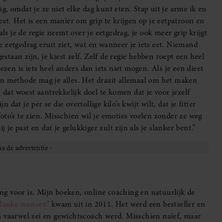
lig, omdat je ze niet elke dag kunt eten. Stap uit je arme ik en
eet. Het is een manier om grip te krijgen op je eetpatroon en
ls je de regie neemt over je eetgedrag, je ook meer grip krijgt
je eetgedrag eruit ziet, wat en wanneer je iets eet. Niemand
estaan zijn, je kiest zelf. Zelf de regie hebben roept een heel
ezen is iets heel anders dan iets niet mogen. Als je een dieet
mijn methode mag je alles. Het draait allemaal om het maken
 dat woest aantrekkelijk doel te komen dat je voor jezelf
 dat je per se die overtollige kilo’s kwijt wilt, dat je fitter
 foto’s te zien. Misschien wil je emoties voelen zonder ze weg
 je past en dat je gelukkiger zult zijn als je slanker bent.”
ling voor is. Mijn boeken, online coaching en natuurlijk de
slanke mensen
’ kwam uit in 2011. Het werd een bestseller en
m vaarwel zei en gewichtscoach werd. Misschien naïef, maar