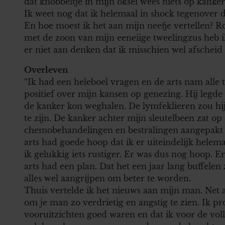
dat knobbeltje in mijn oksel wees niets op kanker
Ik weet nog dat ik helemaal in shock tegenover d
En hoe moest ik het aan mijn neefje vertellen? R
met de zoon van mijn eeneiige tweelingzus heb i
er niet aan denken dat ik misschien wel afsch
Overleven
“Ik had een heleboel vragen en de arts nam alle 
positief over mijn kansen op genezing. Hij legde 
de kanker kon weghalen. De lymfeklieren zou hi
te zijn. De kanker achter mijn sleutelbeen zat op
chemobehandelingen en bestralingen aangepakt 
arts had goede hoop dat ik er uiteindelijk hele
ik gelukkig iets rustiger. Er was dus nog hoop. E
arts had een plan. Dat het een jaar lang buffelen
alles wel aangrijpen om beter te worden.
Thuis vertelde ik het nieuws aan mijn man. Net als
om je man zo verdrietig en angstig te zien. Ik pr
vooruitzichten goed waren en dat ik voor de vol