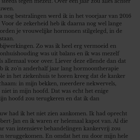
steeds tegen mezelf. Over een jaar zou alles achter
ouwen.
nog bestralingen werd ik in het voorjaar van 2016
 Voor de zekerheid heb ik daarna nog wel lange
rden je vrouwelijke hormonen stilgelegd, in de
staan.
e bijwerkingen. Zo was ik heel erg vermoeid en
oonhuishouding was uit balans en ik was mezelf
ds allemaal voor over. Liever deze ellende dan dat
b ik zo’n anderhalf jaar lang hormoontherapie
ole in het ziekenhuis te horen kreeg dat de kanker
lichaam: in mijn bekken, meerdere nekwervels,
 niet in mijn hoofd. Dat was echt het enige
mijn hoofd zou terugkeren en dat ik dan
uw had ik het niet zien aankomen. Ik had oprecht
bert-Jan en ik waren er helemaal kapot van. Al die
aar van intensieve behandelingen kankervrij zou
orm teruggekomen. En omdat het nu door mijn hele