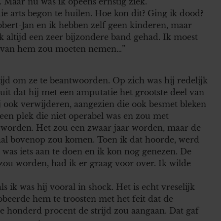
. Maar nu was ik opeens ernstig ziek.
ie arts begon te huilen. Hoe kon dit? Ging ik dood?
obert-Jan en ik hebben zelf geen kinderen, maar
k altijd een zeer bijzondere band gehad. Ik moest
eid van hem zou moeten nemen…”
tijd om ze te beantwoorden. Op zich was hij redelijk
uit dat hij met een amputatie het grootste deel van
j ook verwijderen, aangezien die ook besmet bleken
 een plek die niet operabel was en zou met
worden. Het zou een zwaar jaar worden, maar de
maal bovenop zou komen. Toen ik dat hoorde, werd
r was iets aan te doen en ik kon nog genezen. De
 zou worden, had ik er graag voor over. Ik wilde
 ik was hij vooral in shock. Het is echt vreselijk
obeerde hem te troosten met het feit dat de
le honderd procent de strijd zou aangaan. Dat gaf