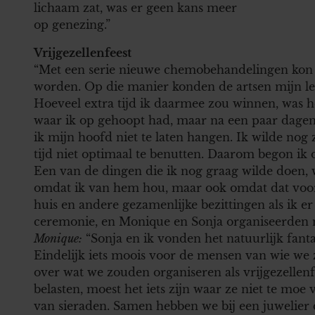
lichaam zat, was er geen kans meer
op genezing.”
Vrijgezellenfeest
“Met een serie nieuwe chemobehandelingen kon
worden. Op die manier konden de artsen mijn le
Hoeveel extra tijd ik daarmee zou winnen, was he
waar ik op gehoopt had, maar na een paar dagen v
ik mijn hoofd niet te laten hangen. Ik wilde nog
tijd niet optimaal te benutten. Daarom begon i
Een van de dingen die ik nog graag wilde doen, 
omdat ik van hem hou, maar ook omdat dat voor 
huis en andere gezamenlijke bezittingen als ik e
ceremonie, en Monique en Sonja organiseerden mi
Monique:
“Sonja en ik vonden het natuurlijk fant
Eindelijk iets moois voor de mensen van wie we 
over wat we zouden organiseren als vrijgezellen
belasten, moest het iets zijn waar ze niet te mo
van sieraden. Samen hebben we bij een juwelier d