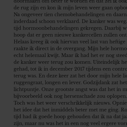
doormaken om beter te worden en dat zei ik ook 
de rug zijn en kon ik mijn leven weer gaan opb
Na ongeveer tien chemobehandelingen en daarna 
inderdaad schoon verklaard. De kanker was weg.
tijd hormoonbehandelingen gekregen. Daarbij wo
hoop dat er geen nieuwe kankercellen zullen ont
Helaas kreeg ik ook hiervan veel last van heftig
raakte ik direct in de overgang. Mijn hele horm
echt helemaal kwijt. Maar ik had het er nog stee
de kanker weer terug zou komen. Uiteindelijk he
gehad, tot ik in december 2017 tijdens een contr
terug was. En deze keer zat het door mijn hele 
ruggengraat, longen en lever. Godzijdank zat het
lichtpuntje. Onze grootste angst was dat het in 
bijvoorbeeld ook nog hersenschade zou oplopen.
Toch was het weer verschrikkelijk nieuws. Opnie
het idee dat het inmiddels beter met me ging. Ro
tijd had ik goede hoop gehouden dat ik na dat j
zijn, maar nu was het in een nog veel ergere v