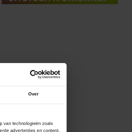
Over
p van technologieën zoals
erde advertenties en content,