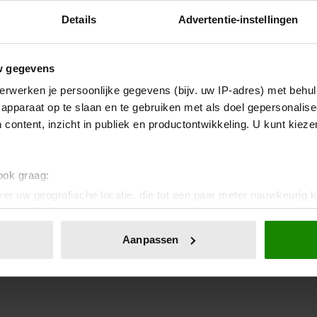
Details
Advertentie-instellingen
w gegevens
erwerken je persoonlijke gegevens (bijv. uw IP-adres) met behul
apparaat op te slaan en te gebruiken met als doel gepersonalise
 content, inzicht in publiek en productontwikkeling. U kunt kiez
 ook graag:
er uw geografische locatie, die tot een paar meter nauwkeurig k
n door het actief te scannen op specifieke eigenschappen (fingerp
onlijke gegevens worden verwerkt en stel uw voorkeuren in he
Aanpassen
jzigen of intrekken in de Cookieverklaring.
ent en advertenties te personaliseren, om functies voor social
. Ook delen we informatie over uw gebruik van onze site met on
e. Deze partners kunnen deze gegevens combineren met andere i