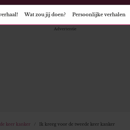
verhaal!
Wat zou jij doen?
Persoonlijke verhalen
ede keer kanker
Ik kreeg voor de tweede keer kanker