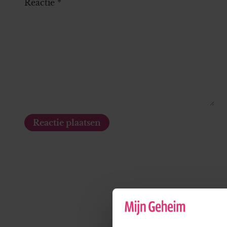
Reactie
*