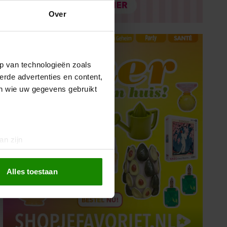
Over
p van technologieën zoals
erde advertenties en content,
en wie uw gegevens gebruikt
an zijn
rinting)
t
detailgedeelte
in. U kunt uw
Alles toestaan
 media te bieden en om ons
ze partners voor social
nformatie die u aan ze heeft