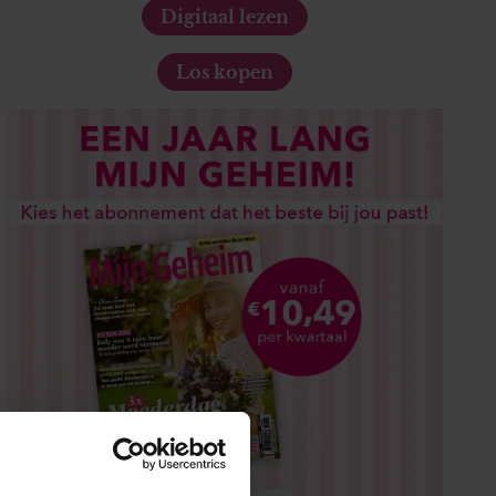
Digitaal lezen
Los kopen