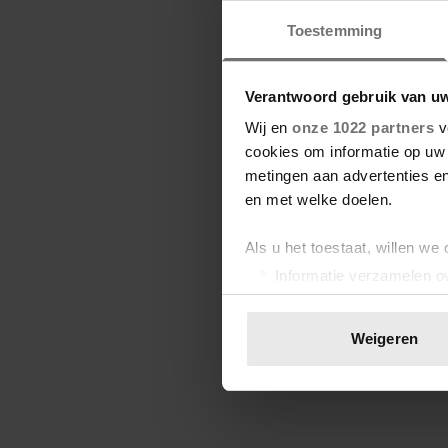
Toestemming
Verantwoord gebruik van u
Wij en
onze 1022 partners
v
cookies om informatie op uw 
metingen aan advertenties en
en met welke doelen.
Als u het toestaat, willen we
Informatie verzamelen ov
Uw apparaat identificere
Lees meer over hoe uw perso
Weigeren
toestemming op elk moment wi
We gebruiken cookies om cont
websiteverkeer te analyseren
media, adverteren en analys