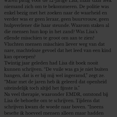
waren pittig voor de 12-jarige Lisa, maar daar leek
niemand zich om te bekommeren. De politie was
enkel bezig met het zoeken naar de waarheid en
verder was er geen leraar, geen buurvrouw, geen
hulpverlener die haar steunde. Waarom staken al
die mensen hun kop in het zand? Was Lisa’s
ellende misschien te groot om aan te zien?
Vluchten mensen misschien liever weg van dat
nare, machteloze gevoel dat het leed van een kind
kan oproepen?
Twintig jaar geleden had Lisa dit boek nooit
kunnen schrijven. “De vuile was ga je niet buiten
hangen, dat is er bij mij wel ingeramd,” zegt ze.
“Maar met de jaren heb ik geleerd dat openheid
uiteindelijk toch altijd het fijnste is.”
Na veel therapie, waaronder EMDR, ontstond bij
Lisa de behoefte om te schrijven. Tijdens dat
schrijven kwam de woede naar boven. “Ineens
besefte ik hoeveel mensen alleen maar hadden