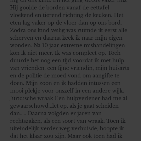
mij en ons kind. En het ging steeds vaker mis.
Hij gooide de borden vanaf de eettafel
vloekend en tierend richting de keuken. Het
eten lag vaker op de vloer dan op ons bord.
Zodra ons kind veilig was ruimde ik eerst alle
scherven en daarna keek ik naar mijn eigen
wonden. Na 10 jaar extreme mishandelingen
kon ik niet meer. Ik was compleet op. Toch
duurde het nog een tijd voordat ik met hulp
van vrienden, een fijne vriendin, mijn huisarts
en de politie de moed vond om aangifte te
doen. Mijn zoon en ik hadden intussen een
mooi plekje voor onszelf in een andere wijk.
Juridische wraak Een hulpverlener had me al
gewaarschuwd...let op, als je gaat scheiden
dan..... Daarna volgden er jaren van
rechtszaken, als een soort van wraak. Toen ik
uiteindelijk verder weg verhuisde, hoopte ik
dat het klaar zou zijn. Maar ook toen had ik