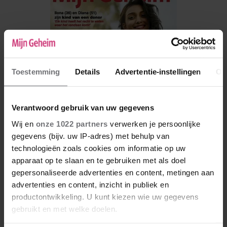
Toestemming
Details
Advertentie-instellingen
Ov
Verantwoord gebruik van uw gegevens
Wij en
onze 1022 partners
verwerken je persoonlijke
gegevens (bijv. uw IP-adres) met behulp van
technologieën zoals cookies om informatie op uw
De nieuwe Mijn Geheim ligt nu in de winkel
apparaat op te slaan en te gebruiken met als doel
Abonneren
gepersonaliseerde advertenties en content, metingen aan
advertenties en content, inzicht in publiek en
Digitaal lezen
productontwikkeling. U kunt kiezen wie uw gegevens
gebruikt en met welke doelen.
Los kopen