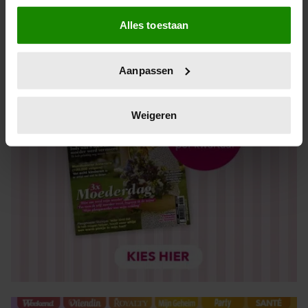
Als u het toestaat, willen we ook graag:
Alles toestaan
Informatie verzamelen over uw geografische locatie,
die tot een paar meter nauwkeurig kan zijn
Uw apparaat identificeren door het actief te scannen
Aanpassen
op specifieke eigenschappen (fingerprinting)
Lees meer over hoe uw persoonlijke gegevens worden
verwerkt en stel uw voorkeuren in het
detailgedeelte
in.
Weigeren
U kunt uw toestemming op elk moment wijzigen of
intrekken in de Cookieverklaring.
We gebruiken cookies om content en advertenties te
personaliseren, om functies voor social media te bieden
en om ons websiteverkeer te analyseren. Ook delen we
informatie over uw gebruik van onze site met onze
partners voor social media, adverteren en analyse. Deze
partners kunnen deze gegevens combineren met andere
informatie die u aan ze heeft verstrekt of die ze hebben
verzameld op basis van uw gebruik van hun services. U