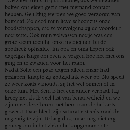
“We zaten thuis in quarantaine, dus we mochten
buiten ons eigen gezin met niemand contact
hebben. Gelukkig werden we goed verzorgd van
buitenaf. Zo deed mijn lieve schoonzus onze
boodschappen, die ze vervolgens bij de voordeur
neerzette. Ook mijn volwassen neefje was een
grote steun toen hij onze medicijnen bij de
apotheek ophaalde. En opa en oma liepen ook
dagelijks langs om even te vragen hoe het met ons
ging en te zwaaien voor het raam.
Nadat Sofie een paar dagen alleen maar had
geslapen, knapte zij godzijdank weer op. Nu speelt
ze weer zoals vanouds, zij het wel binnen of in
onze tuin. Met Sem is het een ander verhaal. Hij
kreeg net als ik veel last van benauwdheid en we
zijn meerdere keren met hem naar de huisarts
geweest. Daar bleek zijn saturatie steeds rond de
negentig te zijn. Te laag dus, maar nog niet erg
genoeg om in het ziekenhuis opgenomen te