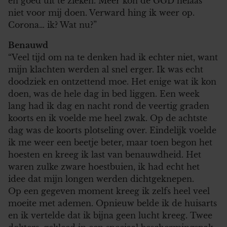
en goed uit te zieken. Meer kon de GGD helaas
niet voor mij doen. Verward hing ik weer op.
Corona… ik? Wat nu?”
Benauwd
“Veel tijd om na te denken had ik echter niet, want
mijn klachten werden al snel erger. Ik was echt
doodziek en ontzettend moe. Het enige wat ik kon
doen, was de hele dag in bed liggen. Een week
lang had ik dag en nacht rond de veertig graden
koorts en ik voelde me heel zwak. Op de achtste
dag was de koorts plotseling over. Eindelijk voelde
ik me weer een beetje beter, maar toen begon het
hoesten en kreeg ik last van benauwdheid. Het
waren zulke zware hoestbuien, ik had echt het
idee dat mijn longen werden dichtgeknepen.
Op een gegeven moment kreeg ik zelfs heel veel
moeite met ademen. Opnieuw belde ik de huisarts
en ik vertelde dat ik bijna geen lucht kreeg. Twee