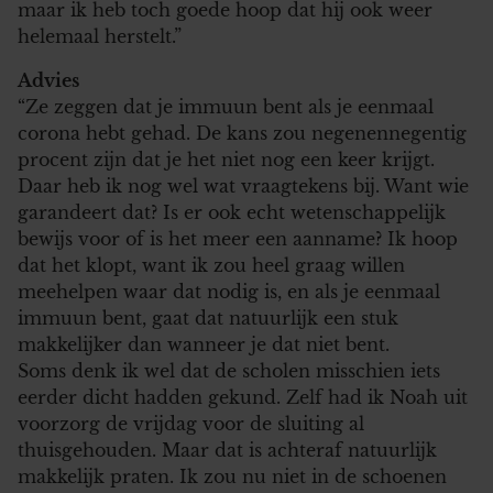
maar ik heb toch goede hoop dat hij ook weer
partners voor social media, adverteren en analyse. Deze
helemaal herstelt.”
partners kunnen deze gegevens combineren met andere
informatie die u aan ze heeft verstrekt of die ze hebben
Advies
verzameld op basis van uw gebruik van hun services. U
“Ze zeggen dat je immuun bent als je eenmaal
gaat akkoord met onze cookies als u onze website blijft
corona hebt gehad. De kans zou negenennegentig
gebruiken.
procent zijn dat je het niet nog een keer krijgt.
Daar heb ik nog wel wat vraagtekens bij. Want wie
garandeert dat? Is er ook echt wetenschappelijk
bewijs voor of is het meer een aanname? Ik hoop
dat het klopt, want ik zou heel graag willen
meehelpen waar dat nodig is, en als je eenmaal
immuun bent, gaat dat natuurlijk een stuk
makkelijker dan wanneer je dat niet bent.
Soms denk ik wel dat de scholen misschien iets
eerder dicht hadden gekund. Zelf had ik Noah uit
voorzorg de vrijdag voor de sluiting al
thuisgehouden. Maar dat is achteraf natuurlijk
makkelijk praten. Ik zou nu niet in de schoenen