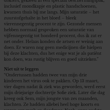
dokters, gekleed in een speciaal beschermingspak,
inclusief mondkapje en plastic handschoenen,
kwamen thuis bij me langs. Mijn saturatie – het
zuurstofgehalte in het bloed – bleek
vierennegentig procent te zijn. Gezonde mensen
hebben normaal gesproken een saturatie van
vijfennegentig tot honderd procent, dus ik zat er
net onder. Helaas konden de artsen er weinig aan
doen. Er waren nog geen medicijnen die hielpen
bij deze klachten, dus het enige wat je als patiënt
kon doen, was rustig blijven en goed uitzieken.”
Niet uit te leggen
“Ondertussen hadden twee van mijn drie
kinderen het virus ook te pakken. Op 13 maart,
vier dagen nadat ik ziek was geworden, werd eerst
mijn driejarige dochtertje Sofie ziek. Later die dag
kreeg ook Sem, mijn jongste van zes maanden,
klachten. Ze hadden allebei heel hoge koorts en