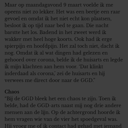
Maar op maandagavond 9 maart voelde ik me
opeens niet zo lekker. Het was een beetje een raar
gevoel en omdat ik het niet echt kon plaatsen,
besloot ik op tijd naar bed te gaan. Die nacht
barstte het los. Badend in het zweet werd ik
wakker met heel hoge koorts. Ook had ik erge
spierpijn en hoofdpijn. Het zal toch niet, dacht ik
nog. Omdat ik al wat dingen had gelezen en
gehoord over corona, belde ik de huisarts en legde
ik mijn klachten aan hem voor. ‘Dat klinkt
inderdaad als corona,’ zei de huisarts en hij
verwees me direct door naar de GGD.”
Chaos
“Bij de GGD bleek het een chaos te zijn. Toen ik
belde, had de GGD-arts naast mij nog drie andere
mensen aan de lijn. Op de achtergrond hoorde ik
hem vragen wie van de vier het spoedgeval was.
Hij vroeg me of ik contact had gehad met iemand