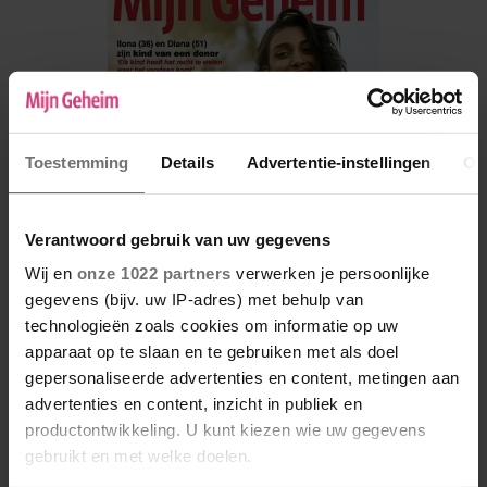
Toestemming
Details
Advertentie-instellingen
Ov
Verantwoord gebruik van uw gegevens
Wij en
onze 1022 partners
verwerken je persoonlijke
gegevens (bijv. uw IP-adres) met behulp van
technologieën zoals cookies om informatie op uw
De nieuwe Mijn Geheim ligt nu in de winkel
apparaat op te slaan en te gebruiken met als doel
Abonneren
gepersonaliseerde advertenties en content, metingen aan
advertenties en content, inzicht in publiek en
Digitaal lezen
productontwikkeling. U kunt kiezen wie uw gegevens
gebruikt en met welke doelen.
Los kopen