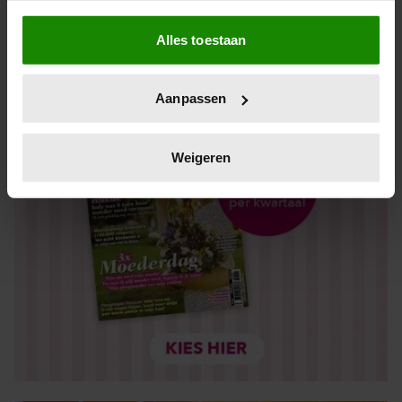
Als u het toestaat, willen we ook graag:
Alles toestaan
Informatie verzamelen over uw geografische locatie,
die tot een paar meter nauwkeurig kan zijn
Uw apparaat identificeren door het actief te scannen
Aanpassen
op specifieke eigenschappen (fingerprinting)
Lees meer over hoe uw persoonlijke gegevens worden
verwerkt en stel uw voorkeuren in het
detailgedeelte
in.
Weigeren
U kunt uw toestemming op elk moment wijzigen of
intrekken in de Cookieverklaring.
We gebruiken cookies om content en advertenties te
personaliseren, om functies voor social media te bieden
en om ons websiteverkeer te analyseren. Ook delen we
informatie over uw gebruik van onze site met onze
partners voor social media, adverteren en analyse. Deze
partners kunnen deze gegevens combineren met andere
informatie die u aan ze heeft verstrekt of die ze hebben
verzameld op basis van uw gebruik van hun services. U