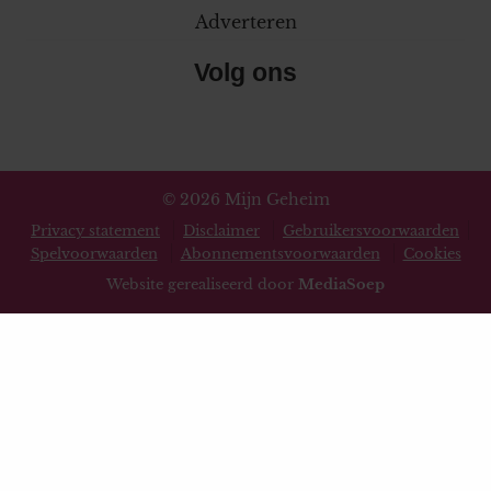
Adverteren
Volg ons
© 2026 Mijn Geheim
Privacy statement
Disclaimer
Gebruikersvoorwaarden
Spelvoorwaarden
Abonnementsvoorwaarden
Cookies
Website gerealiseerd door
MediaSoep