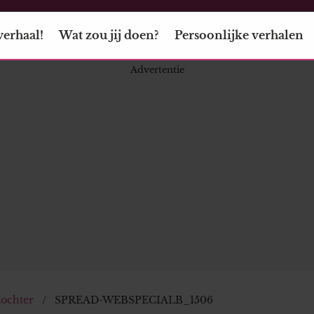
verhaal!
Wat zou jij doen?
Persoonlijke verhalen
dochter
SPREAD-WEBSPECIALB_1506