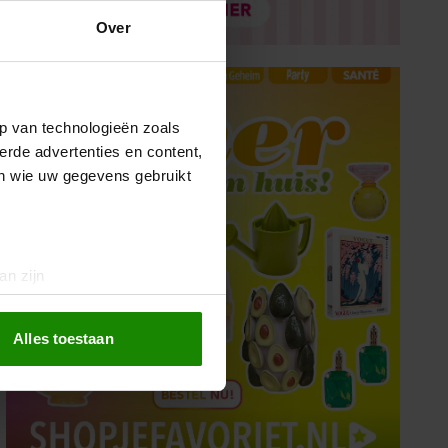
Over
p van technologieën zoals
erde advertenties en content,
en wie uw gegevens gebruikt
an zijn
rinting)
t
detailgedeelte
in. U kunt uw
Alles toestaan
 media te bieden en om ons
ze partners voor social
nformatie die u aan ze heeft