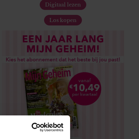
Digitaal lezen
Los kopen