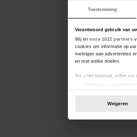
Toestemming
Verantwoord gebruik van u
Wij en
onze 1022 partners
v
cookies om informatie op uw 
metingen aan advertenties en
en met welke doelen.
Als u het toestaat, willen we
Informatie verzamelen ov
Uw apparaat identificere
Lees meer over hoe uw perso
Weigeren
toestemming op elk moment wi
We gebruiken cookies om cont
websiteverkeer te analyseren
media, adverteren en analys