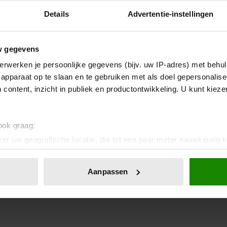
Details
Advertentie-instellingen
w gegevens
erwerken je persoonlijke gegevens (bijv. uw IP-adres) met behul
apparaat op te slaan en te gebruiken met als doel gepersonalise
 content, inzicht in publiek en productontwikkeling. U kunt kiez
 ook graag:
er uw geografische locatie, die tot een paar meter nauwkeurig k
n door het actief te scannen op specifieke eigenschappen (fingerp
onlijke gegevens worden verwerkt en stel uw voorkeuren in he
Aanpassen
jzigen of intrekken in de Cookieverklaring.
ent en advertenties te personaliseren, om functies voor social
. Ook delen we informatie over uw gebruik van onze site met on
e. Deze partners kunnen deze gegevens combineren met andere i