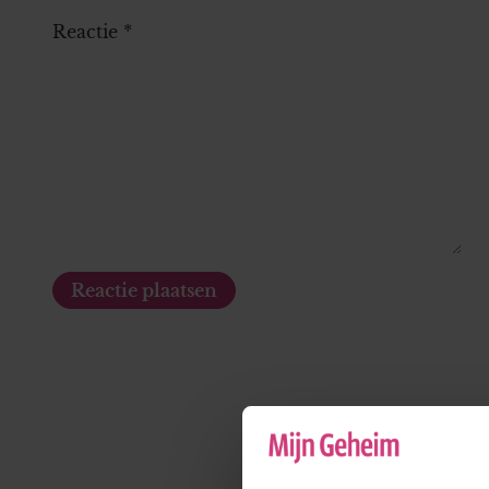
Reactie
*