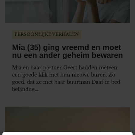
PERSOONLIJKE VERHALEN
Mia (35) ging vreemd en moet
nu een ander geheim bewaren
Mia en haar partner Geert hadden meteen
een goede klik met hun nieuwe buren. Zo
goed, dat ze met haar buurman Daaf in bed
belandde…