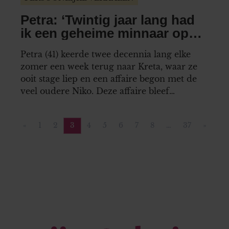
Petra: ‘Twintig jaar lang had
ik een geheime minnaar op
kreta’
Petra (41) keerde twee decennia lang elke
zomer een week terug naar Kreta, waar ze
ooit stage liep en een affaire begon met de
veel oudere Niko. Deze affaire bleef
voortbestaan tot Niko’s dood, drie jaar
geleden.
«
1
2
3
4
5
6
7
8
…
37
»
Vorige pagina
Pagina
Pagina
Pagina
Pagina
Pagina
Pagina
Pagina
Pagina
Pagina
Volgen