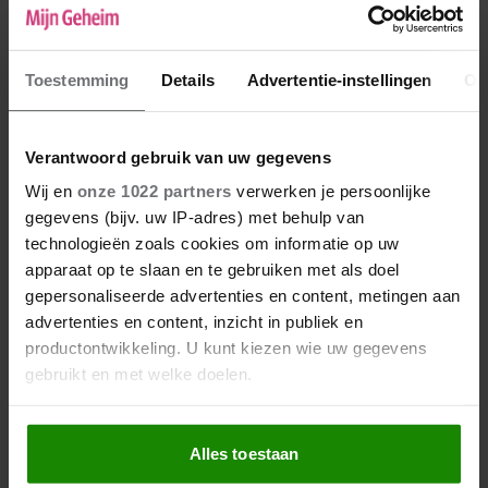
Toestemming
Details
Advertentie-instellingen
Ov
Verantwoord gebruik van uw gegevens
Wij en
onze 1022 partners
verwerken je persoonlijke
PERSOONLIJKE VERHALEN
gegevens (bijv. uw IP-adres) met behulp van
Cato heeft een relatie met
technologieën zoals cookies om informatie op uw
haar neef: ‘Onze familie kent
apparaat op te slaan en te gebruiken met als doel
de waarheid nog niet’
gepersonaliseerde advertenties en content, metingen aan
Cato (48) en haar neef Martijn (50) waren
advertenties en content, inzicht in publiek en
altijd al twee handen op een buik. Na een
productontwikkeling. U kunt kiezen wie uw gegevens
roerige periode in hun privélevens en
gebruikt en met welke doelen.
Martijns emigratie naar Griekenland, bleek
hun band meer dan alleen
Als u het toestaat, willen we ook graag:
vriendschappelijk.
Alles toestaan
Informatie verzamelen over uw geografische locatie,
die tot een paar meter nauwkeurig kan zijn