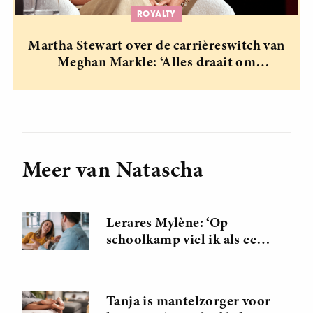
ROYALTY
Martha Stewart over de carrièreswitch van
Meghan Markle: ‘Alles draait om
authenticiteit’
Meer van Natascha
Lerares Mylène: ‘Op
schoolkamp viel ik als een
blok voor de vader van een
leerling’
Tanja is mantelzorger voor