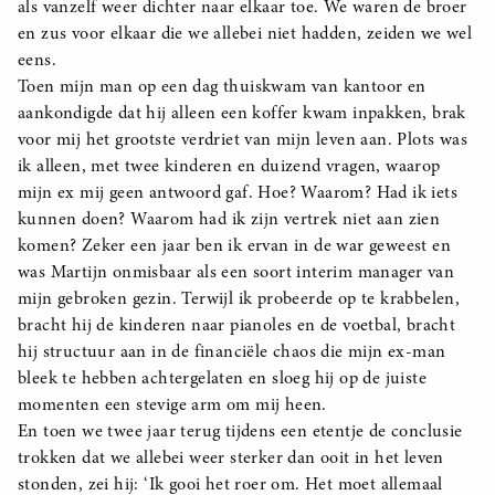
als vanzelf weer dichter naar elkaar toe. We waren de broer
en zus voor elkaar die we allebei niet hadden, zeiden we wel
eens.
Toen mijn man op een dag thuiskwam van kantoor en
aankondigde dat hij alleen een koffer kwam inpakken, brak
voor mij het grootste verdriet van mijn leven aan. Plots was
ik alleen, met twee kinderen en duizend vragen, waarop
mijn ex mij geen antwoord gaf. Hoe? Waarom? Had ik iets
kunnen doen? Waarom had ik zijn vertrek niet aan zien
komen? Zeker een jaar ben ik ervan in de war geweest en
was Martijn onmisbaar als een soort interim manager van
mijn gebroken gezin. Terwijl ik probeerde op te krabbelen,
bracht hij de kinderen naar pianoles en de voetbal, bracht
hij structuur aan in de financiële chaos die mijn ex-man
bleek te hebben achtergelaten en sloeg hij op de juiste
momenten een stevige arm om mij heen.
En toen we twee jaar terug tijdens een etentje de conclusie
trokken dat we allebei weer sterker dan ooit in het leven
stonden, zei hij: ‘Ik gooi het roer om. Het moet allemaal