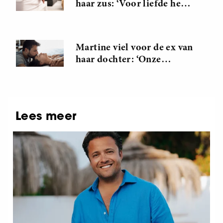
haar zus: ‘Voor liefde heb
ik geen ruimte, voor seks
wel’
Martine viel voor de ex van
haar dochter: ‘Onze
aantrekkingskracht was
waanzinnig’