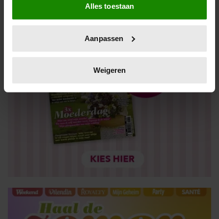
Alles toestaan
Informatie verzamelen over uw geografische locatie,
die tot een paar meter nauwkeurig kan zijn
Uw apparaat identificeren door het actief te scannen
Aanpassen
op specifieke eigenschappen (fingerprinting)
Lees meer over hoe uw persoonlijke gegevens worden
verwerkt en stel uw voorkeuren in het
detailgedeelte
in.
Weigeren
U kunt uw toestemming op elk moment wijzigen of
intrekken in de Cookieverklaring.
We gebruiken cookies om content en advertenties te
personaliseren, om functies voor social media te bieden
en om ons websiteverkeer te analyseren. Ook delen we
informatie over uw gebruik van onze site met onze
partners voor social media, adverteren en analyse. Deze
partners kunnen deze gegevens combineren met andere
informatie die u aan ze heeft verstrekt of die ze hebben
verzameld op basis van uw gebruik van hun services. U
gaat akkoord met onze cookies als u onze website blijft