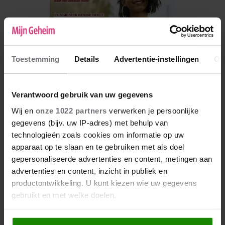
Toestemming
Details
Advertentie-instellingen
Ov
Verantwoord gebruik van uw gegevens
Wij en
onze 1022 partners
verwerken je persoonlijke
gegevens (bijv. uw IP-adres) met behulp van
De nieuwe Mijn Geheim ligt nu in de winkel
technologieën zoals cookies om informatie op uw
Abonneren
apparaat op te slaan en te gebruiken met als doel
gepersonaliseerde advertenties en content, metingen aan
Digitaal lezen
advertenties en content, inzicht in publiek en
productontwikkeling. U kunt kiezen wie uw gegevens
Los kopen
gebruikt en met welke doelen.
Als u het toestaat, willen we ook graag: