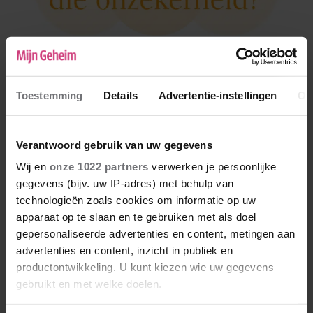
Sharon schaamt zich voor haar
lichaam
Toestemming
Details
Advertentie-instellingen
Ov
Verantwoord gebruik van uw gegevens
Wij en
onze 1022 partners
verwerken je persoonlijke
gegevens (bijv. uw IP-adres) met behulp van
technologieën zoals cookies om informatie op uw
apparaat op te slaan en te gebruiken met als doel
gepersonaliseerde advertenties en content, metingen aan
advertenties en content, inzicht in publiek en
productontwikkeling. U kunt kiezen wie uw gegevens
gebruikt en met welke doelen.
Viviënne vertelde niemand over haar
hartklachten