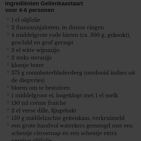
Ingrediënten Geitenkaastaart
voor 4-6 personen
1 el olijfolie
2 (banaan)sjalotten, in dunne ringen
4 middelgrote rode bieten (ca. 500 g, gekookt),
geschild en grof geraspt
3 el witte wijnazijn
2 stuks steranijs
klontje boter
375 g roomboterbladerdeeg (ontdooid indien uit
de diepvries)
bloem om te bestuiven
1 middelgroot ei, losgeklopt met 1 el melk
150 ml crème fraîche
2 el verse dille, fijngehakt
150 g middelzachte geitenkaas, verkruimeld
een grote handvol waterkers gemengd met een
scheutje citroensap en een scheutje extra
vergine olijfolie