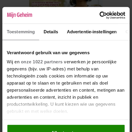
Toestemming
Details
Advertentie-instellingen
Ov
Verantwoord gebruik van uw gegevens
Wij en
onze 1022 partners
verwerken je persoonlijke
De nieuwe Mijn Geheim ligt nu in de winkel
gegevens (bijv. uw IP-adres) met behulp van
technologieën zoals cookies om informatie op uw
Abonneren
apparaat op te slaan en te gebruiken met als doel
Digitaal lezen
gepersonaliseerde advertenties en content, metingen aan
advertenties en content, inzicht in publiek en
Los kopen
productontwikkeling. U kunt kiezen wie uw gegevens
gebruikt en met welke doelen.
Als u het toestaat, willen we ook graag: