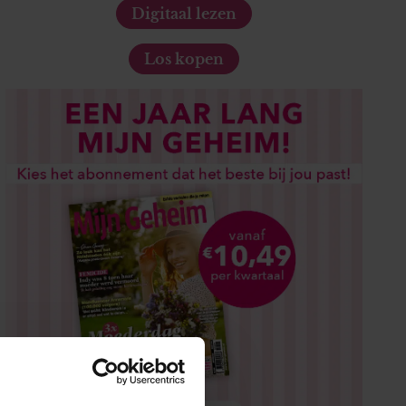
Digitaal lezen
Los kopen