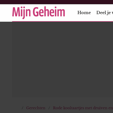
Home
Deel je 
Gerechten
Rode kooltaartjes met druiven en