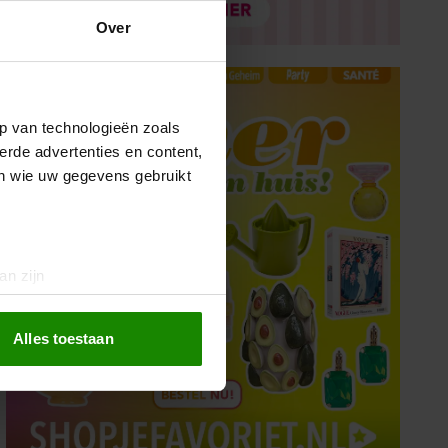
Over
p van technologieën zoals
erde advertenties en content,
en wie uw gegevens gebruikt
an zijn
rinting)
t
detailgedeelte
in. U kunt uw
Alles toestaan
 media te bieden en om ons
ze partners voor social
nformatie die u aan ze heeft