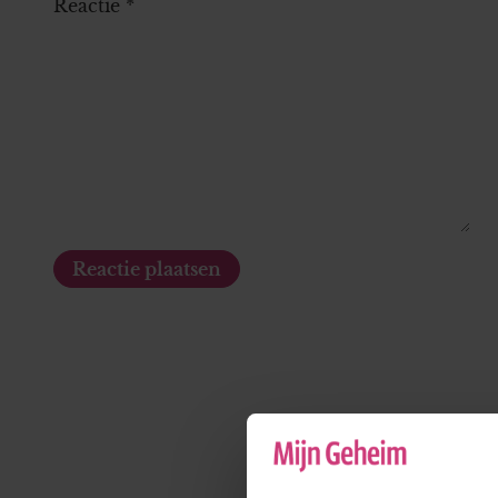
Reactie
*