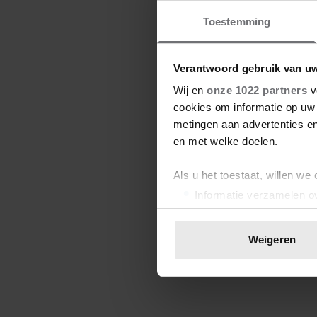
Toestemming
Verantwoord gebruik van u
Wij en
onze 1022 partners
v
cookies om informatie op uw 
metingen aan advertenties en
en met welke doelen.
Als u het toestaat, willen we
Informatie verzamelen ov
Uw apparaat identificere
Lees meer over hoe uw perso
Weigeren
toestemming op elk moment wi
We gebruiken cookies om cont
websiteverkeer te analyseren
media, adverteren en analys