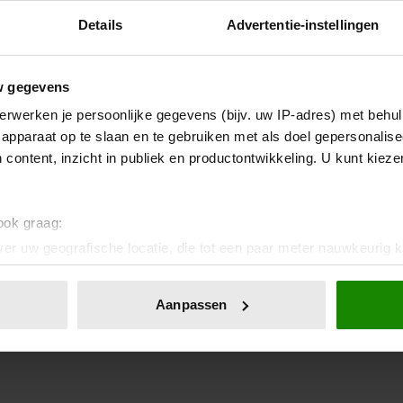
Details
Advertentie-instellingen
w gegevens
erwerken je persoonlijke gegevens (bijv. uw IP-adres) met behul
apparaat op te slaan en te gebruiken met als doel gepersonalise
 content, inzicht in publiek en productontwikkeling. U kunt kiez
 ook graag:
er uw geografische locatie, die tot een paar meter nauwkeurig k
n door het actief te scannen op specifieke eigenschappen (fingerp
onlijke gegevens worden verwerkt en stel uw voorkeuren in he
Aanpassen
jzigen of intrekken in de Cookieverklaring.
ent en advertenties te personaliseren, om functies voor social
. Ook delen we informatie over uw gebruik van onze site met on
e. Deze partners kunnen deze gegevens combineren met andere i