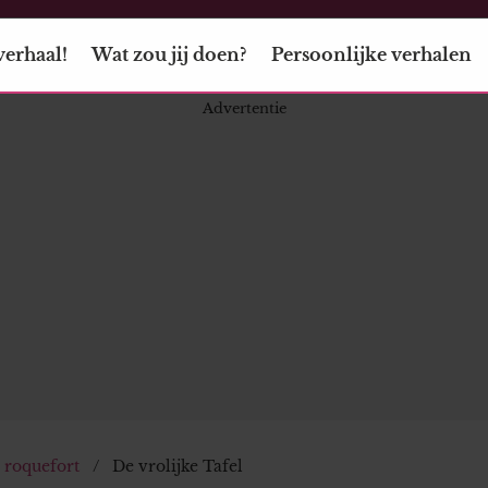
verhaal!
Wat zou jij doen?
Persoonlijke verhalen
 roquefort
De vrolijke Tafel