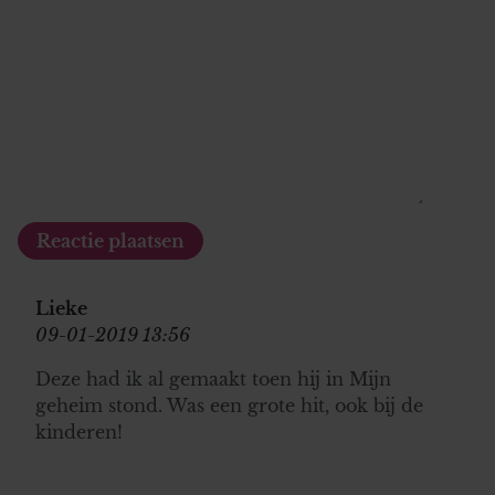
informatie die u aan ze heeft verstrekt of die ze hebben
verzameld op basis van uw gebruik van hun services. U
gaat akkoord met onze cookies als u onze website blijft
gebruiken.
Lieke
09-01-2019 13:56
Deze had ik al gemaakt toen hij in Mijn
geheim stond. Was een grote hit, ook bij de
kinderen!