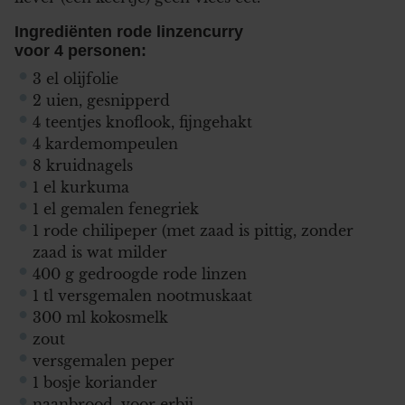
Ingrediënten rode linzencurry
voor 4 personen:
3 el olijfolie
2 uien, gesnipperd
4 teentjes knoflook, fijngehakt
4 kardemompeulen
8 kruidnagels
1 el kurkuma
1 el gemalen fenegriek
1 rode chilipeper (met zaad is pittig, zonder
zaad is wat milder
400 g gedroogde rode linzen
1 tl versgemalen nootmuskaat
300 ml kokosmelk
zout
versgemalen peper
1 bosje koriander
naanbrood, voor erbij