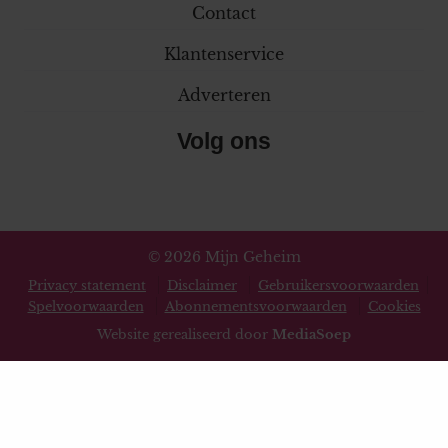
Contact
Klantenservice
Adverteren
Volg ons
© 2026 Mijn Geheim
Privacy statement
Disclaimer
Gebruikersvoorwaarden
Spelvoorwaarden
Abonnementsvoorwaarden
Cookies
Website gerealiseerd door
MediaSoep