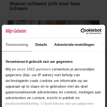
Sharon schaamt zich voor haar
lichaam
Toestemming
Details
Advertentie-instellingen
Ov
Verantwoord gebruik van uw gegevens
Wij en
onze 1022 partners
verwerken je persoonlijke
gegevens (bijv. uw IP-adres) met behulp van
Viviënne vertelde niemand over haar
hartklachten
technologieën zoals cookies om informatie op uw
apparaat op te slaan en te gebruiken met als doel
gepersonaliseerde advertenties en content, metingen aan
advertenties en content, inzicht in publiek en
productontwikkeling. U kunt kiezen wie uw gegevens
Geef een reactie