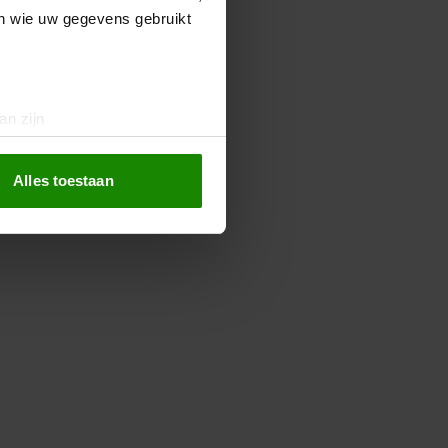
en wie uw gegevens gebruikt
an zijn
rinting)
t
detailgedeelte
in. U kunt uw
Alles toestaan
 media te bieden en om ons
ze partners voor social
nformatie die u aan ze heeft
oord met onze cookies als u