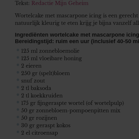
Tekst:
Redactie Mijn Geheim
Wortelcake met mascarpone icing is een gerecht
natuurlijk kleurig te eten krijg je bijna vanzelf a
Ingrediënten wortelcake met mascarpone icin
Bereidingstijd: ruim een uur (inclusief 40-50 m
125 ml zonnebloemolie
125 ml vloeibare honing
2 eieren
250 gr (spelt)bloem
snuf zout
2 tl baksoda
2 tl koekkruiden
175 gr fijngeraspte wortel (of wortelpulp)
50 gr zonnebloem-pompoenpitten mix
50 gr rozijnen
30 gr geraspt kokos
2 el citroensap