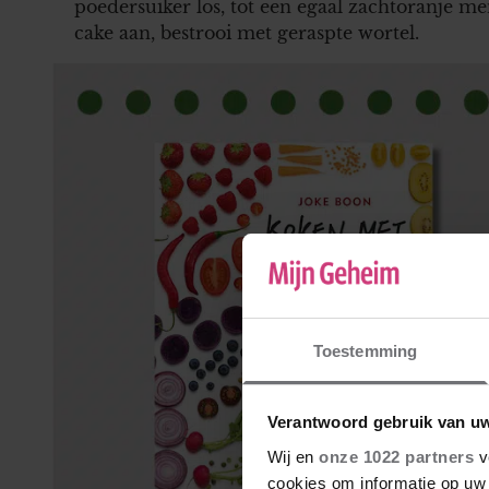
poedersuiker los, tot een egaal zachtoranje me
cake aan, bestrooi met geraspte wortel.
Toestemming
Verantwoord gebruik van u
Wij en
onze 1022 partners
v
cookies om informatie op uw 