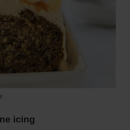
g
ne icing