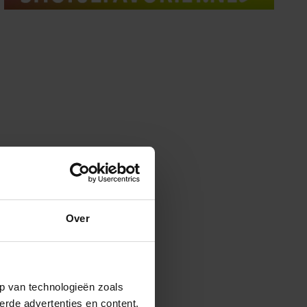
Over
p van technologieën zoals
erde advertenties en content,