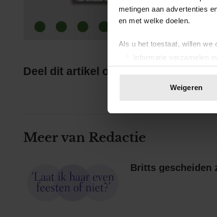
metingen aan advertenties en
en met welke doelen.
Als u het toestaat, willen we
Informatie verzamelen ov
Uw apparaat identificere
Deel dit artikel op social media!
Lees meer over hoe uw perso
Weigeren
toestemming op elk moment wi
We gebruiken cookies om cont
websiteverkeer te analyseren
Meer van Redactie
media, adverteren en analys
verstrekt of die ze hebben v
onze website blijft gebruiken.