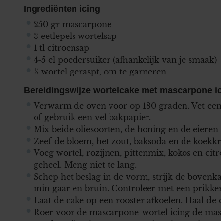
Ingrediënten icing
250 gr mascarpone
3 eetlepels wortelsap
1 tl citroensap
4-5 el poedersuiker (afhankelijk van je smaak)
½ wortel geraspt, om te garneren
Bereidingswijze wortelcake met mascarpone i
Verwarm de oven voor op 180 graden. Vet een c
of gebruik een vel bakpapier.
Mix beide oliesoorten, de honing en de eieren
Zeef de bloem, het zout, baksoda en de koekkr
Voeg wortel, rozijnen, pittenmix, kokos en cit
geheel. Meng niet te lang.
Schep het beslag in de vorm, strijk de bovenk
min gaar en bruin. Controleer met een prikker;
Laat de cake op een rooster afkoelen. Haal de 
Roer voor de mascarpone-wortel icing de mas