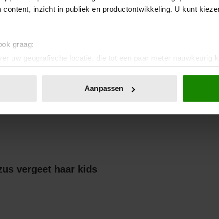
 content, inzicht in publiek en productontwikkeling. U kunt kiez
 ook graag:
er uw geografische locatie, die tot een paar meter nauwkeurig k
n door het actief te scannen op specifieke eigenschappen (fingerp
onlijke gegevens worden verwerkt en stel uw voorkeuren in he
Aanpassen
jzigen of intrekken in de Cookieverklaring.
ent en advertenties te personaliseren, om functies voor social
. Ook delen we informatie over uw gebruik van onze site met on
e. Deze partners kunnen deze gegevens combineren met andere i
erzameld op basis van uw gebruik van hun services. U gaat akk
Britts gescheiden zus vergeet haar kids