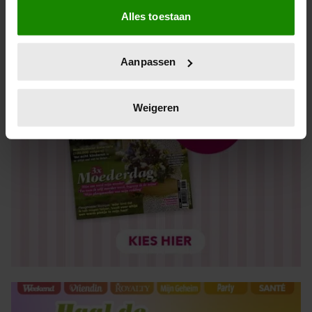
Alles toestaan
Informatie verzamelen over uw geografische locatie,
die tot een paar meter nauwkeurig kan zijn
Uw apparaat identificeren door het actief te scannen
Aanpassen
op specifieke eigenschappen (fingerprinting)
Lees meer over hoe uw persoonlijke gegevens worden
verwerkt en stel uw voorkeuren in het
detailgedeelte
in.
Weigeren
U kunt uw toestemming op elk moment wijzigen of
intrekken in de Cookieverklaring.
We gebruiken cookies om content en advertenties te
personaliseren, om functies voor social media te bieden
en om ons websiteverkeer te analyseren. Ook delen we
informatie over uw gebruik van onze site met onze
partners voor social media, adverteren en analyse. Deze
partners kunnen deze gegevens combineren met andere
informatie die u aan ze heeft verstrekt of die ze hebben
verzameld op basis van uw gebruik van hun services. U
gaat akkoord met onze cookies als u onze website blijft