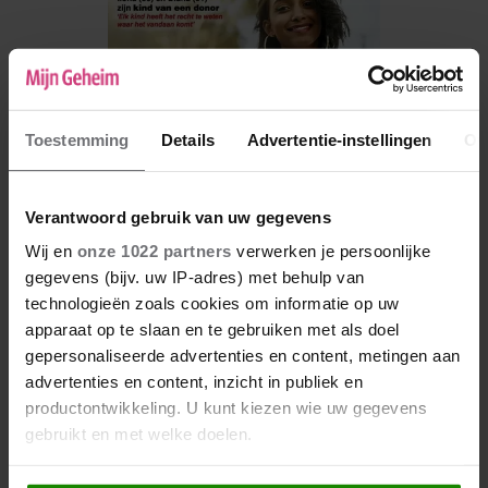
Toestemming
Details
Advertentie-instellingen
Ov
Verantwoord gebruik van uw gegevens
Wij en
onze 1022 partners
verwerken je persoonlijke
gegevens (bijv. uw IP-adres) met behulp van
De nieuwe Mijn Geheim ligt nu in de winkel
technologieën zoals cookies om informatie op uw
apparaat op te slaan en te gebruiken met als doel
Abonneren
gepersonaliseerde advertenties en content, metingen aan
Digitaal lezen
advertenties en content, inzicht in publiek en
productontwikkeling. U kunt kiezen wie uw gegevens
Los kopen
gebruikt en met welke doelen.
Als u het toestaat, willen we ook graag: