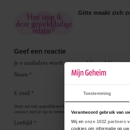
Gitte maakt zich z
Geef een reactie
Je e-mailadres wordt niet gepubliceerd.
Vereiste
Naam
*
E-mail
*
Toestemming
Deze zal niet gepubliceerd worden bij je reactie, maar kan 
contact met je op te nemen.
Verantwoord gebruik van u
Wij en
onze 1022 partners
v
Leeftijd
*
cookies om informatie op uw 