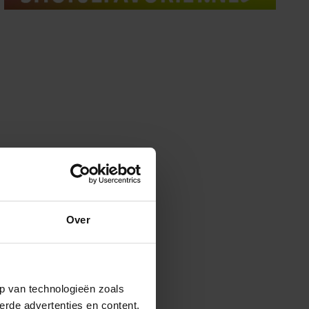
Over
p van technologieën zoals
erde advertenties en content,