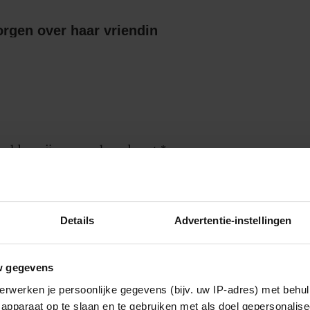
orgen over haar vriendin
 velden zijn gemarkeerd met
*
Details
Advertentie-instellingen
worden gebruikt door de redactie om
w gegevens
erwerken je persoonlijke gegevens (bijv. uw IP-adres) met behul
apparaat op te slaan en te gebruiken met als doel gepersonalise