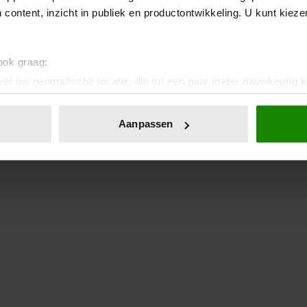
 content, inzicht in publiek en productontwikkeling. U kunt kiez
 ook graag:
er uw geografische locatie, die tot een paar meter nauwkeurig k
n door het actief te scannen op specifieke eigenschappen (fingerp
onlijke gegevens worden verwerkt en stel uw voorkeuren in he
Aanpassen
jzigen of intrekken in de Cookieverklaring.
ent en advertenties te personaliseren, om functies voor social
. Ook delen we informatie over uw gebruik van onze site met on
e. Deze partners kunnen deze gegevens combineren met andere i
erzameld op basis van uw gebruik van hun services. U gaat akk