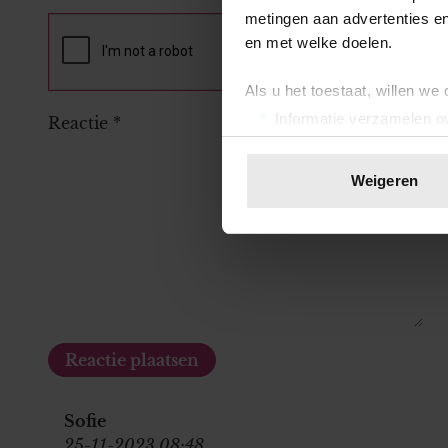
metingen aan advertenties en
en met welke doelen.
Als u het toestaat, willen we
Informatie verzamelen ov
Reactie
*
Uw apparaat identificere
Lees meer over hoe uw perso
Weigeren
toestemming op elk moment wi
We gebruiken cookies om cont
websiteverkeer te analyseren
media, adverteren en analys
verstrekt of die ze hebben v
onze website blijft gebruiken.
Sofie
25-11-2023 08:48