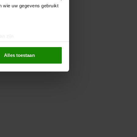
en wie uw gegevens gebruikt
an zijn
rinting)
t
detailgedeelte
in. U kunt uw
Alles toestaan
 media te bieden en om ons
ze partners voor social
nformatie die u aan ze heeft
oord met onze cookies als u