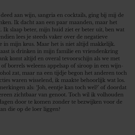
eed aan wijn, sangria en cocktails, ging bij mij de
rinken. Ik dacht aan een paar maanden, maar het
 Ik slaap beter, mijn huid ziet er beter uit, ben wat
dien lees je steeds vaker over de negatieve
in mijn keus. Maar het is niet altijd makkelijk.
naast is drinken in mijn familie en vriendenkring
ank komt altijd en overal tevoorschijn als we met
es of borrels weleens appelsap of siroop in een wijn-
cohol zat, maar na een tijdje begon het anderen toch
cties waren wisselend, ik maakte behoorlijk wat los.
kingen als: ‘Joh, eentje kan toch wel?’ of doordat
reen zichtbaar van genoot. Toch wil ik volhouden
tdagen door te komen zonder te bezwijken voor de
an die op de loer liggen?