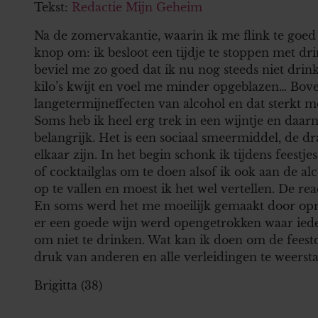
Tekst:
Redactie Mijn Geheim
Na de zomervakantie, waarin ik me flink te goed d
knop om: ik besloot een tijdje te stoppen met d
beviel me zo goed dat ik nu nog steeds niet drink.
kilo’s kwijt en voel me minder opgeblazen… Boven
langetermijneffecten van alcohol en dat sterkt me 
Soms heb ik heel erg trek in een wijntje en daar
belangrijk. Het is een sociaal smeermiddel, de dr
elkaar zijn. In het begin schonk ik tijdens feestj
of cocktailglas om te doen alsof ik ook aan de al
op te vallen en moest ik het wel vertellen. De rea
En soms werd het me moeilijk gemaakt door opmer
er een goede wijn werd opengetrokken waar iede
om niet te drinken. Wat kan ik doen om de fees
druk van anderen en alle verleidingen te weersta
Brigitta (38)