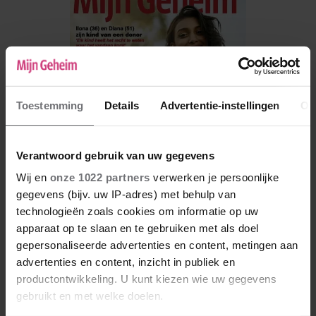
Toestemming
Details
Advertentie-instellingen
Ov
Verantwoord gebruik van uw gegevens
Wij en
onze 1022 partners
verwerken je persoonlijke
gegevens (bijv. uw IP-adres) met behulp van
technologieën zoals cookies om informatie op uw
De nieuwe Mijn Geheim ligt nu in de winkel
apparaat op te slaan en te gebruiken met als doel
Abonneren
gepersonaliseerde advertenties en content, metingen aan
advertenties en content, inzicht in publiek en
Digitaal lezen
productontwikkeling. U kunt kiezen wie uw gegevens
gebruikt en met welke doelen.
Los kopen