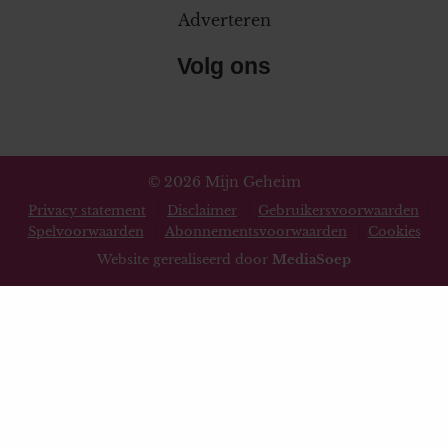
Adverteren
Volg ons
© 2026 Mijn Geheim
Privacy statement
Disclaimer
Gebruikersvoorwaarden
Spelvoorwaarden
Abonnementsvoorwaarden
Cookies
Website gerealiseerd door
MediaSoep