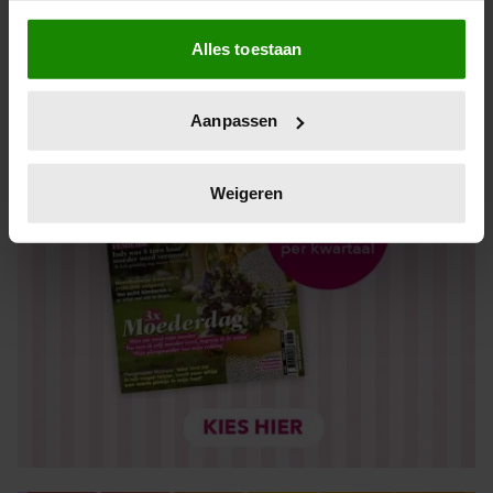
Als u het toestaat, willen we ook graag:
Alles toestaan
Informatie verzamelen over uw geografische locatie,
die tot een paar meter nauwkeurig kan zijn
Uw apparaat identificeren door het actief te scannen
Aanpassen
op specifieke eigenschappen (fingerprinting)
Lees meer over hoe uw persoonlijke gegevens worden
verwerkt en stel uw voorkeuren in het
detailgedeelte
in.
Weigeren
U kunt uw toestemming op elk moment wijzigen of
intrekken in de Cookieverklaring.
We gebruiken cookies om content en advertenties te
personaliseren, om functies voor social media te bieden
en om ons websiteverkeer te analyseren. Ook delen we
informatie over uw gebruik van onze site met onze
partners voor social media, adverteren en analyse. Deze
partners kunnen deze gegevens combineren met andere
informatie die u aan ze heeft verstrekt of die ze hebben
verzameld op basis van uw gebruik van hun services. U