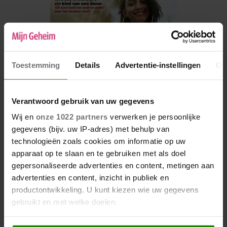
Toestemming
Details
Advertentie-instellingen
Ov
Verantwoord gebruik van uw gegevens
Wij en
onze 1022 partners
verwerken je persoonlijke
gegevens (bijv. uw IP-adres) met behulp van
De nieuwe Mijn Geheim ligt nu in de winkel
technologieën zoals cookies om informatie op uw
apparaat op te slaan en te gebruiken met als doel
Abonneren
gepersonaliseerde advertenties en content, metingen aan
Digitaal lezen
advertenties en content, inzicht in publiek en
productontwikkeling. U kunt kiezen wie uw gegevens
Los kopen
gebruikt en met welke doelen.
Als u het toestaat, willen we ook graag: