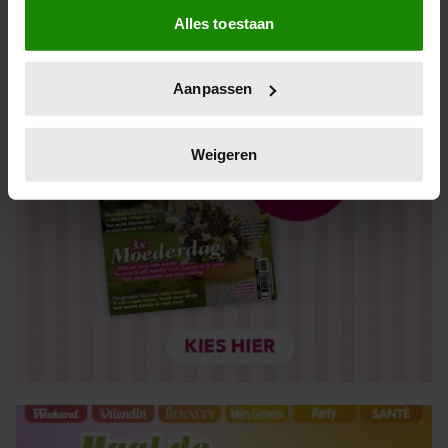
Alles toestaan
Informatie verzamelen over uw geografische locatie,
die tot een paar meter nauwkeurig kan zijn
Uw apparaat identificeren door het actief te scannen
Aanpassen
op specifieke eigenschappen (fingerprinting)
Lees meer over hoe uw persoonlijke gegevens worden
verwerkt en stel uw voorkeuren in het
detailgedeelte
in.
Weigeren
U kunt uw toestemming op elk moment wijzigen of
intrekken in de Cookieverklaring.
We gebruiken cookies om content en advertenties te
personaliseren, om functies voor social media te bieden
en om ons websiteverkeer te analyseren. Ook delen we
informatie over uw gebruik van onze site met onze
partners voor social media, adverteren en analyse. Deze
partners kunnen deze gegevens combineren met andere
informatie die u aan ze heeft verstrekt of die ze hebben
verzameld op basis van uw gebruik van hun services. U
gaat akkoord met onze cookies als u onze website blijft