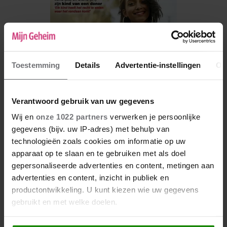
Toestemming
Details
Advertentie-instellingen
Ov
Verantwoord gebruik van uw gegevens
Wij en
onze 1022 partners
verwerken je persoonlijke
gegevens (bijv. uw IP-adres) met behulp van
De nieuwe Mijn Geheim ligt nu in de winkel
technologieën zoals cookies om informatie op uw
apparaat op te slaan en te gebruiken met als doel
Abonneren
gepersonaliseerde advertenties en content, metingen aan
Digitaal lezen
advertenties en content, inzicht in publiek en
productontwikkeling. U kunt kiezen wie uw gegevens
Los kopen
gebruikt en met welke doelen.
Als u het toestaat, willen we ook graag: