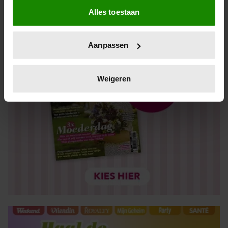
Alles toestaan
Informatie verzamelen over uw geografische locatie,
die tot een paar meter nauwkeurig kan zijn
Uw apparaat identificeren door het actief te scannen
Aanpassen
op specifieke eigenschappen (fingerprinting)
Lees meer over hoe uw persoonlijke gegevens worden
verwerkt en stel uw voorkeuren in het
detailgedeelte
in.
Weigeren
U kunt uw toestemming op elk moment wijzigen of
intrekken in de Cookieverklaring.
We gebruiken cookies om content en advertenties te
personaliseren, om functies voor social media te bieden
en om ons websiteverkeer te analyseren. Ook delen we
informatie over uw gebruik van onze site met onze
partners voor social media, adverteren en analyse. Deze
partners kunnen deze gegevens combineren met andere
informatie die u aan ze heeft verstrekt of die ze hebben
verzameld op basis van uw gebruik van hun services. U
gaat akkoord met onze cookies als u onze website blijft