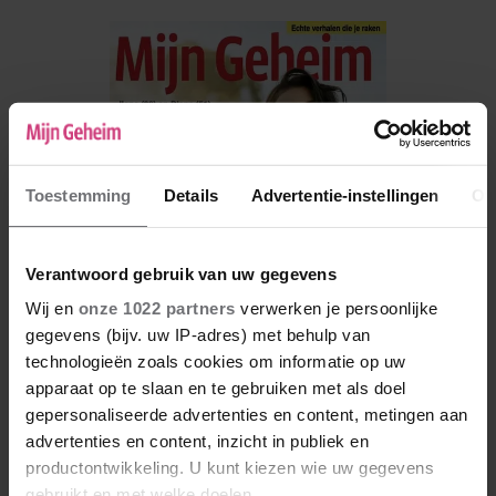
Toestemming
Details
Advertentie-instellingen
Ov
Verantwoord gebruik van uw gegevens
Wij en
onze 1022 partners
verwerken je persoonlijke
gegevens (bijv. uw IP-adres) met behulp van
technologieën zoals cookies om informatie op uw
apparaat op te slaan en te gebruiken met als doel
De nieuwe Mijn Geheim ligt nu in de winkel
gepersonaliseerde advertenties en content, metingen aan
advertenties en content, inzicht in publiek en
Abonneren
productontwikkeling. U kunt kiezen wie uw gegevens
Digitaal lezen
gebruikt en met welke doelen.