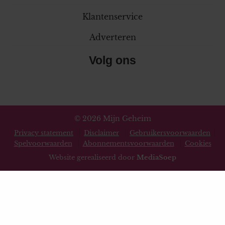
Klantenservice
Adverteren
Volg ons
© 2026 Mijn Geheim
Privacy statement
Disclaimer
Gebruikersvoorwaarden
Spelvoorwaarden
Abonnementsvoorwaarden
Cookies
Website gerealiseerd door
MediaSoep