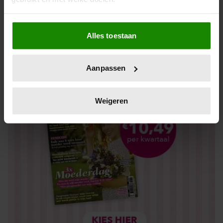
Los kopen
Als u het toestaat, willen we ook graag:
Alles toestaan
Informatie verzamelen over uw geografische locatie,
die tot een paar meter nauwkeurig kan zijn
Uw apparaat identificeren door het actief te scannen
Aanpassen
op specifieke eigenschappen (fingerprinting)
Lees meer over hoe uw persoonlijke gegevens worden
verwerkt en stel uw voorkeuren in het
detailgedeelte
in.
Weigeren
U kunt uw toestemming op elk moment wijzigen of
intrekken in de Cookieverklaring.
We gebruiken cookies om content en advertenties te
personaliseren, om functies voor social media te bieden
en om ons websiteverkeer te analyseren. Ook delen we
informatie over uw gebruik van onze site met onze
partners voor social media, adverteren en analyse. Deze
partners kunnen deze gegevens combineren met andere
informatie die u aan ze heeft verstrekt of die ze hebben