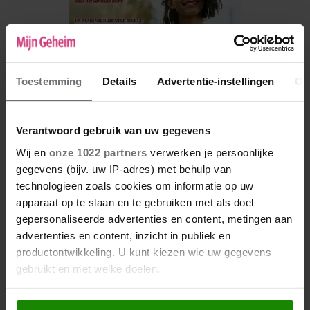
Toestemming
Details
Advertentie-instellingen
Ov
Verantwoord gebruik van uw gegevens
Wij en
onze 1022 partners
verwerken je persoonlijke
gegevens (bijv. uw IP-adres) met behulp van
De nieuwe Mijn Geheim ligt nu in de winkel
technologieën zoals cookies om informatie op uw
Abonneren
apparaat op te slaan en te gebruiken met als doel
gepersonaliseerde advertenties en content, metingen aan
Digitaal lezen
advertenties en content, inzicht in publiek en
productontwikkeling. U kunt kiezen wie uw gegevens
Los kopen
gebruikt en met welke doelen.
Als u het toestaat, willen we ook graag: