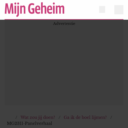
Wat zou jij doen?
Ga ik de boel lijmen?
MG2311-Panelverhaal