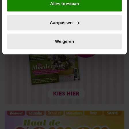
Alles toestaan
Informatie verzamelen over uw geografische locatie,
die tot een paar meter nauwkeurig kan zijn
Uw apparaat identificeren door het actief te scannen
Aanpassen
op specifieke eigenschappen (fingerprinting)
Lees meer over hoe uw persoonlijke gegevens worden
verwerkt en stel uw voorkeuren in het
detailgedeelte
in.
Weigeren
U kunt uw toestemming op elk moment wijzigen of
intrekken in de Cookieverklaring.
We gebruiken cookies om content en advertenties te
personaliseren, om functies voor social media te bieden
en om ons websiteverkeer te analyseren. Ook delen we
informatie over uw gebruik van onze site met onze
partners voor social media, adverteren en analyse. Deze
partners kunnen deze gegevens combineren met andere
informatie die u aan ze heeft verstrekt of die ze hebben
verzameld op basis van uw gebruik van hun services. U
gaat akkoord met onze cookies als u onze website blijft