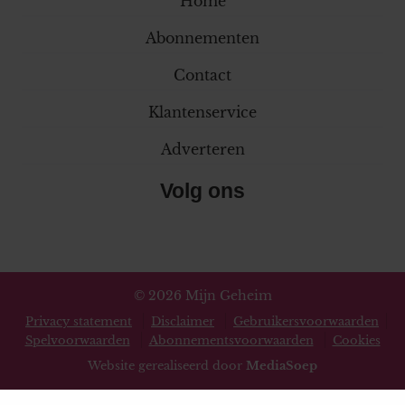
Home
Abonnementen
Contact
Klantenservice
Adverteren
Volg ons
© 2026 Mijn Geheim
Privacy statement
Disclaimer
Gebruikersvoorwaarden
Spelvoorwaarden
Abonnementsvoorwaarden
Cookies
Website gerealiseerd door
MediaSoep