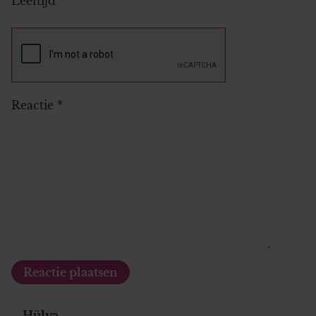
Leeftijd
*
Reactie
*
Hülya