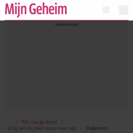
Wat zou jij doen?
Is hij wel de juiste man voor mij?
Unknown