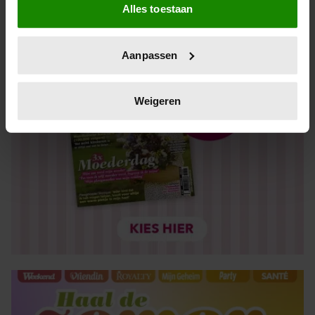
Alles toestaan
Informatie verzamelen over uw geografische locatie,
die tot een paar meter nauwkeurig kan zijn
Uw apparaat identificeren door het actief te scannen
Aanpassen
op specifieke eigenschappen (fingerprinting)
Lees meer over hoe uw persoonlijke gegevens worden
verwerkt en stel uw voorkeuren in het
detailgedeelte
in.
Weigeren
U kunt uw toestemming op elk moment wijzigen of
intrekken in de Cookieverklaring.
We gebruiken cookies om content en advertenties te
personaliseren, om functies voor social media te bieden
en om ons websiteverkeer te analyseren. Ook delen we
informatie over uw gebruik van onze site met onze
partners voor social media, adverteren en analyse. Deze
partners kunnen deze gegevens combineren met andere
informatie die u aan ze heeft verstrekt of die ze hebben
verzameld op basis van uw gebruik van hun services. U
gaat akkoord met onze cookies als u onze website blijft