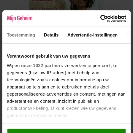
Toestemming
Details
Advertentie-instellingen
Ov
Verantwoord gebruik van uw gegevens
Wij en
onze 1022 partners
verwerken je persoonlijke
gegevens (bijv. uw IP-adres) met behulp van
De nieuwe Mijn Geheim ligt nu in de winkel
technologieën zoals cookies om informatie op uw
Abonneren
apparaat op te slaan en te gebruiken met als doel
gepersonaliseerde advertenties en content, metingen aan
Digitaal lezen
advertenties en content, inzicht in publiek en
productontwikkeling. U kunt kiezen wie uw gegevens
Los kopen
gebruikt en met welke doelen.
Als u het toestaat, willen we ook graag: