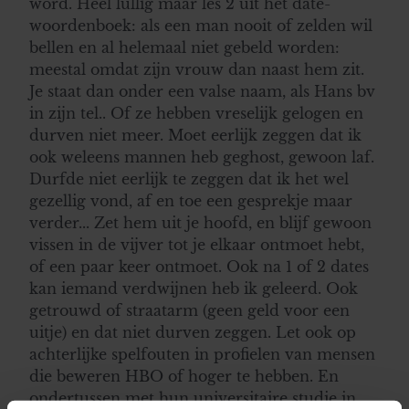
word. Heel lullig maar les 2 uit het date-
woordenboek: als een man nooit of zelden wil
bellen en al helemaal niet gebeld worden:
meestal omdat zijn vrouw dan naast hem zit.
Je staat dan onder een valse naam, als Hans bv
in zijn tel.. Of ze hebben vreselijk gelogen en
durven niet meer. Moet eerlijk zeggen dat ik
ook weleens mannen heb geghost, gewoon laf.
Durfde niet eerlijk te zeggen dat ik het wel
gezellig vond, af en toe een gesprekje maar
verder... Zet hem uit je hoofd, en blijf gewoon
vissen in de vijver tot je elkaar ontmoet hebt,
of een paar keer ontmoet. Ook na 1 of 2 dates
kan iemand verdwijnen heb ik geleerd. Ook
getrouwd of straatarm (geen geld voor een
uitje) en dat niet durven zeggen. Let ook op
achterlijke spelfouten in profielen van mensen
die beweren HBO of hoger te hebben. En
ondertussen met hun universitaire studie in