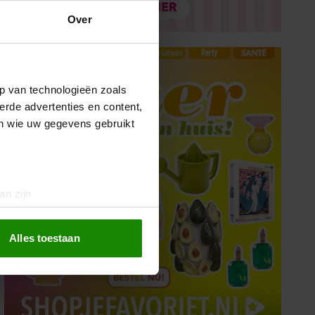
Over
p van technologieën zoals
erde advertenties en content,
en wie uw gegevens gebruikt
an zijn
rinting)
t
detailgedeelte
in. U kunt uw
Alles toestaan
 media te bieden en om ons
ze partners voor social
nformatie die u aan ze heeft