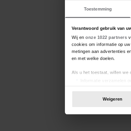
Toestemming
Verantwoord gebruik van u
Wij en
onze 1022 partners
v
cookies om informatie op uw 
metingen aan advertenties en
en met welke doelen.
Als u het toestaat, willen we
Informatie verzamelen ov
Uw apparaat identificere
Lees meer over hoe uw perso
Weigeren
toestemming op elk moment wi
We gebruiken cookies om cont
websiteverkeer te analyseren
media, adverteren en analys