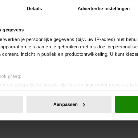
Details
Advertentie-instellingen
w gegevens
erwerken je persoonlijke gegevens (bijv. uw IP-adres) met behul
apparaat op te slaan en te gebruiken met als doel gepersonalise
 content, inzicht in publiek en productontwikkeling. U kunt kiez
 ook graag:
er uw geografische locatie, die tot een paar meter nauwkeurig k
n door het actief te scannen op specifieke eigenschappen (fingerp
onlijke gegevens worden verwerkt en stel uw voorkeuren in he
Aanpassen
jzigen of intrekken in de Cookieverklaring.
ent en advertenties te personaliseren, om functies voor social
. Ook delen we informatie over uw gebruik van onze site met on
e. Deze partners kunnen deze gegevens combineren met andere i