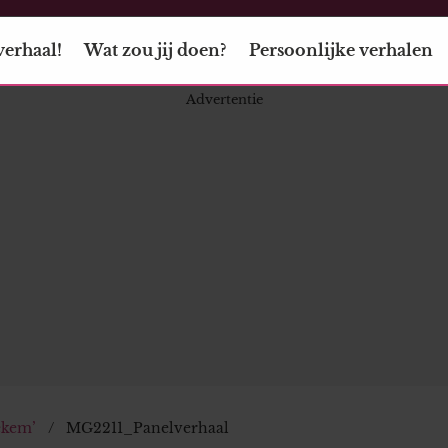
verhaal!
Wat zou jij doen?
Persoonlijke verhalen
ekem’
MG2211_Panelverhaal