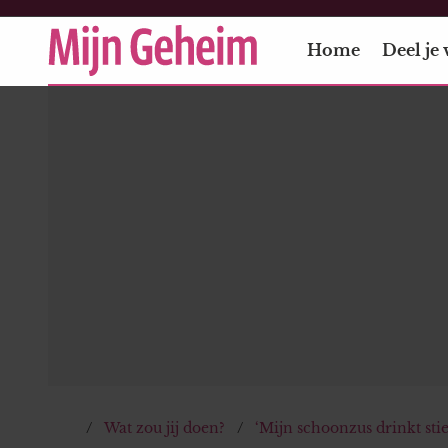
Home
Deel je 
Wat zou jij doen?
‘Mijn schoonzus drinkt sti