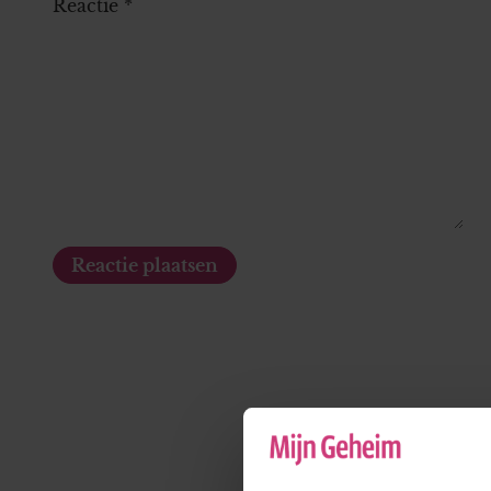
Reactie
*