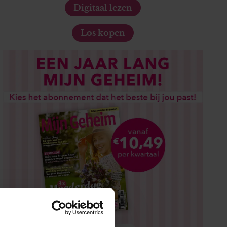
Digitaal lezen
Los kopen