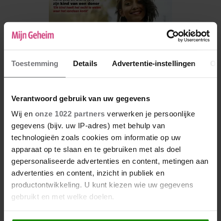
Toestemming
Details
Advertentie-instellingen
Ov
Verantwoord gebruik van uw gegevens
Wij en
onze 1022 partners
verwerken je persoonlijke
gegevens (bijv. uw IP-adres) met behulp van
De nieuwe Mijn Geheim ligt nu in de winkel
technologieën zoals cookies om informatie op uw
apparaat op te slaan en te gebruiken met als doel
Abonneren
gepersonaliseerde advertenties en content, metingen aan
Digitaal lezen
advertenties en content, inzicht in publiek en
productontwikkeling. U kunt kiezen wie uw gegevens
Los kopen
gebruikt en met welke doelen.
Als u het toestaat, willen we ook graag: