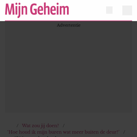
Wat zou jij doen?
‘Hoe houd ik mijn buren wat meer buiten de deur?’