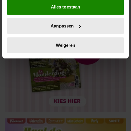
Alles toestaan
Informatie verzamelen over uw geografische locatie,
die tot een paar meter nauwkeurig kan zijn
Uw apparaat identificeren door het actief te scannen
Aanpassen
op specifieke eigenschappen (fingerprinting)
Lees meer over hoe uw persoonlijke gegevens worden
verwerkt en stel uw voorkeuren in het
detailgedeelte
in.
Weigeren
U kunt uw toestemming op elk moment wijzigen of
intrekken in de Cookieverklaring.
We gebruiken cookies om content en advertenties te
personaliseren, om functies voor social media te bieden
en om ons websiteverkeer te analyseren. Ook delen we
informatie over uw gebruik van onze site met onze
partners voor social media, adverteren en analyse. Deze
partners kunnen deze gegevens combineren met andere
informatie die u aan ze heeft verstrekt of die ze hebben
verzameld op basis van uw gebruik van hun services. U
gaat akkoord met onze cookies als u onze website blijft