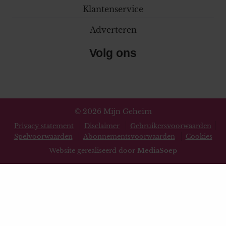
Klantenservice
Adverteren
Volg ons
© 2026 Mijn Geheim
Privacy statement
Disclaimer
Gebruikersvoorwaarden
Spelvoorwaarden
Abonnementsvoorwaarden
Cookies
Website gerealiseerd door
MediaSoep