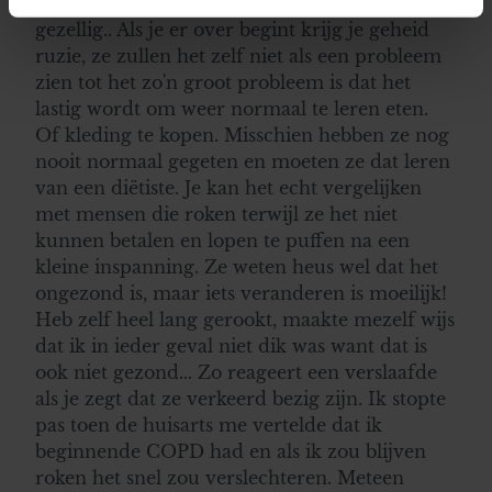
hun kinderen ook gaan roken want dat is zo
intrekken in de Cookieverklaring.
gezellig.. Als je er over begint krijg je geheid
ruzie, ze zullen het zelf niet als een probleem
We gebruiken cookies om content en advertenties te
zien tot het zo'n groot probleem is dat het
personaliseren, om functies voor social media te bieden
lastig wordt om weer normaal te leren eten.
en om ons websiteverkeer te analyseren. Ook delen we
Of kleding te kopen. Misschien hebben ze nog
informatie over uw gebruik van onze site met onze
nooit normaal gegeten en moeten ze dat leren
partners voor social media, adverteren en analyse. Deze
van een diëtiste. Je kan het echt vergelijken
partners kunnen deze gegevens combineren met andere
met mensen die roken terwijl ze het niet
informatie die u aan ze heeft verstrekt of die ze hebben
kunnen betalen en lopen te puffen na een
verzameld op basis van uw gebruik van hun services. U
kleine inspanning. Ze weten heus wel dat het
gaat akkoord met onze cookies als u onze website blijft
ongezond is, maar iets veranderen is moeilijk!
gebruiken.
Heb zelf heel lang gerookt, maakte mezelf wijs
dat ik in ieder geval niet dik was want dat is
ook niet gezond... Zo reageert een verslaafde
als je zegt dat ze verkeerd bezig zijn. Ik stopte
pas toen de huisarts me vertelde dat ik
beginnende COPD had en als ik zou blijven
roken het snel zou verslechteren. Meteen