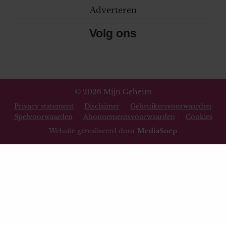
Adverteren
Volg ons
© 2026 Mijn Geheim
Privacy statement
Disclaimer
Gebruikersvoorwaarden
Spelvoorwaarden
Abonnementsvoorwaarden
Cookies
Website gerealiseerd door
MediaSoep