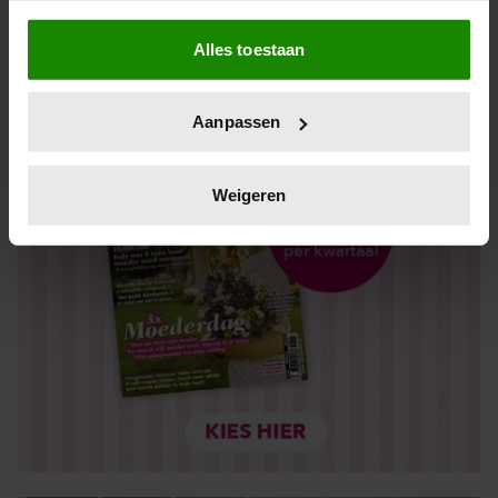
Als u het toestaat, willen we ook graag:
Alles toestaan
Informatie verzamelen over uw geografische locatie,
die tot een paar meter nauwkeurig kan zijn
Uw apparaat identificeren door het actief te scannen
Aanpassen
op specifieke eigenschappen (fingerprinting)
Lees meer over hoe uw persoonlijke gegevens worden
verwerkt en stel uw voorkeuren in het
detailgedeelte
in.
Weigeren
U kunt uw toestemming op elk moment wijzigen of
intrekken in de Cookieverklaring.
We gebruiken cookies om content en advertenties te
personaliseren, om functies voor social media te bieden
en om ons websiteverkeer te analyseren. Ook delen we
informatie over uw gebruik van onze site met onze
partners voor social media, adverteren en analyse. Deze
partners kunnen deze gegevens combineren met andere
informatie die u aan ze heeft verstrekt of die ze hebben
verzameld op basis van uw gebruik van hun services. U