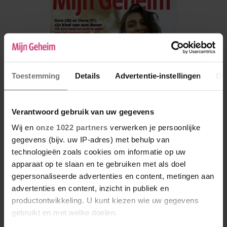
Toestemming
Details
Advertentie-instellingen
Ov
Verantwoord gebruik van uw gegevens
Wij en
onze 1022 partners
verwerken je persoonlijke
gegevens (bijv. uw IP-adres) met behulp van
technologieën zoals cookies om informatie op uw
De nieuwe Mijn Geheim ligt nu in de winkel
apparaat op te slaan en te gebruiken met als doel
Abonneren
gepersonaliseerde advertenties en content, metingen aan
advertenties en content, inzicht in publiek en
Digitaal lezen
productontwikkeling. U kunt kiezen wie uw gegevens
gebruikt en met welke doelen.
Los kopen