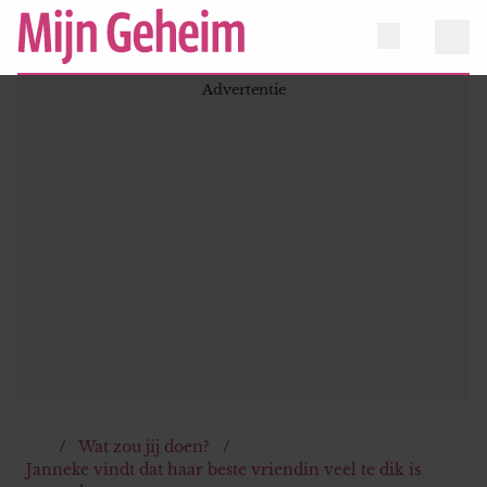
Wat zou jij doen?
Janneke vindt dat haar beste vriendin veel te dik is