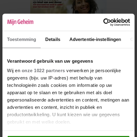
Toestemming
Details
Advertentie-instellingen
Ov
Verantwoord gebruik van uw gegevens
Wij en
onze 1022 partners
verwerken je persoonlijke
gegevens (bijv. uw IP-adres) met behulp van
De nieuwe Mijn Geheim ligt nu in de winkel
technologieën zoals cookies om informatie op uw
apparaat op te slaan en te gebruiken met als doel
Abonneren
gepersonaliseerde advertenties en content, metingen aan
Digitaal lezen
advertenties en content, inzicht in publiek en
productontwikkeling. U kunt kiezen wie uw gegevens
Los kopen
gebruikt en met welke doelen.
Als u het toestaat, willen we ook graag: