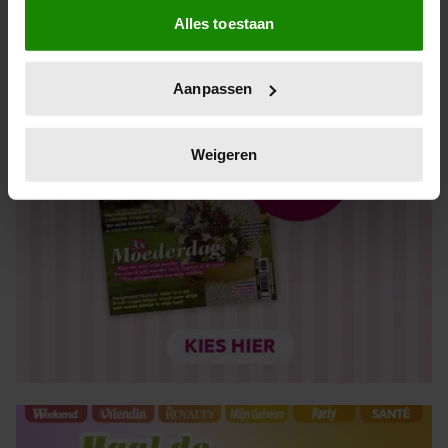
Alles toestaan
Informatie verzamelen over uw geografische locatie,
die tot een paar meter nauwkeurig kan zijn
Uw apparaat identificeren door het actief te scannen
Aanpassen
op specifieke eigenschappen (fingerprinting)
Lees meer over hoe uw persoonlijke gegevens worden
verwerkt en stel uw voorkeuren in het
detailgedeelte
in.
Weigeren
U kunt uw toestemming op elk moment wijzigen of
intrekken in de Cookieverklaring.
We gebruiken cookies om content en advertenties te
personaliseren, om functies voor social media te bieden
en om ons websiteverkeer te analyseren. Ook delen we
informatie over uw gebruik van onze site met onze
partners voor social media, adverteren en analyse. Deze
partners kunnen deze gegevens combineren met andere
informatie die u aan ze heeft verstrekt of die ze hebben
verzameld op basis van uw gebruik van hun services. U
gaat akkoord met onze cookies als u onze website blijft