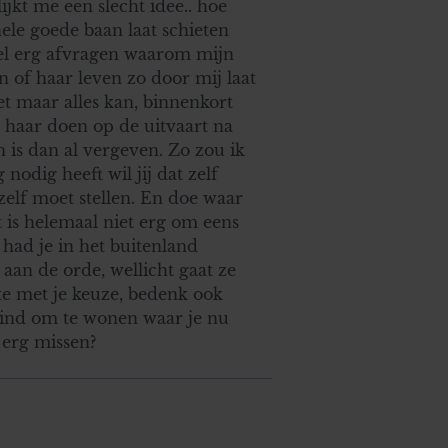
jkt me een slecht idee.. hoe
hele goede baan laat schieten
eel erg afvragen waarom mijn
n of haar leven zo door mij laat
et maar alles kan, binnenkort
r haar doen op de uitvaart na
n is dan al vergeven. Zo zou ik
 nodig heeft wil jij dat zelf
zelf moet stellen. En doe waar
et is helemaal niet erg om eens
 had je in het buitenland
aan de orde, wellicht gaat ze
te met je keuze, bedenk ook
vind om te wonen waar je nu
 erg missen?