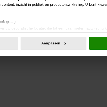
 content, inzicht in publiek en productontwikkeling. U kunt kiez
 ook graag:
er uw geografische locatie, die tot een paar meter nauwkeurig k
n door het actief te scannen op specifieke eigenschappen (fingerp
onlijke gegevens worden verwerkt en stel uw voorkeuren in he
Aanpassen
jzigen of intrekken in de Cookieverklaring.
ent en advertenties te personaliseren, om functies voor social
. Ook delen we informatie over uw gebruik van onze site met on
e. Deze partners kunnen deze gegevens combineren met andere i
erzameld op basis van uw gebruik van hun services. U gaat akk