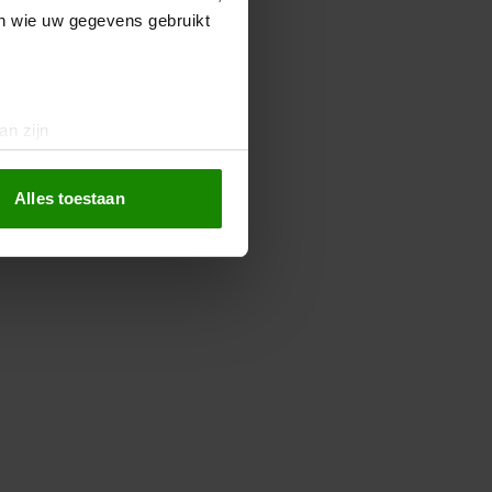
en wie uw gegevens gebruikt
an zijn
rinting)
t
detailgedeelte
in. U kunt uw
Alles toestaan
 media te bieden en om ons
ze partners voor social
nformatie die u aan ze heeft
oord met onze cookies als u