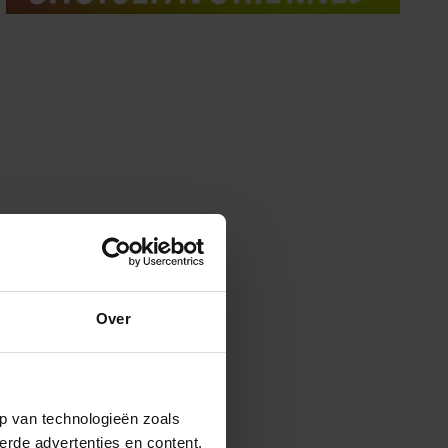
Over
p van technologieën zoals
erde advertenties en content,