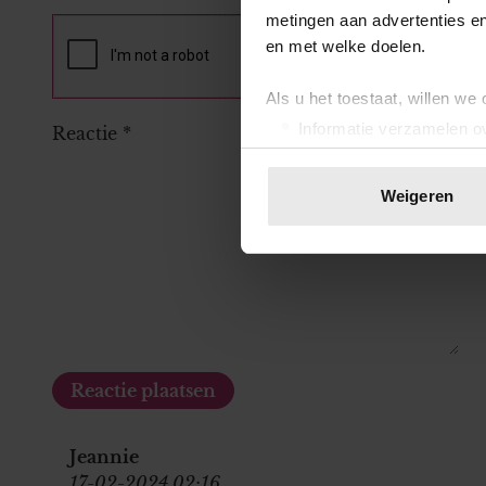
metingen aan advertenties en
en met welke doelen.
Als u het toestaat, willen we
Informatie verzamelen ov
Reactie
*
Uw apparaat identificere
Lees meer over hoe uw perso
Weigeren
toestemming op elk moment wi
We gebruiken cookies om cont
websiteverkeer te analyseren
media, adverteren en analys
verstrekt of die ze hebben v
onze website blijft gebruiken.
Jeannie
17-02-2024 02:16