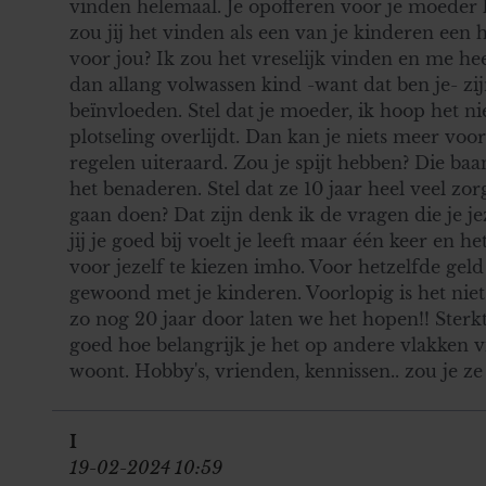
vinden helemaal. Je opofferen voor je moeder li
zou jij het vinden als een van je kinderen een 
voor jou? Ik zou het vreselijk vinden en me h
dan allang volwassen kind -want dat ben je- zij
beïnvloeden. Stel dat je moeder, ik hoop het ni
plotseling overlijdt. Dan kan je niets meer voo
regelen uiteraard. Zou je spijt hebben? Die baa
het benaderen. Stel dat ze 10 jaar heel veel zorg
gaan doen? Dat zijn denk ik de vragen die je je
jij je goed bij voelt je leeft maar één keer en h
voor jezelf te kiezen imho. Voor hetzelfde geld
gewoond met je kinderen. Voorlopig is het niet 
zo nog 20 jaar door laten we het hopen!! Sterk
goed hoe belangrijk je het op andere vlakken 
woont. Hobby's, vrienden, kennissen.. zou je ze
I
19-02-2024 10:59