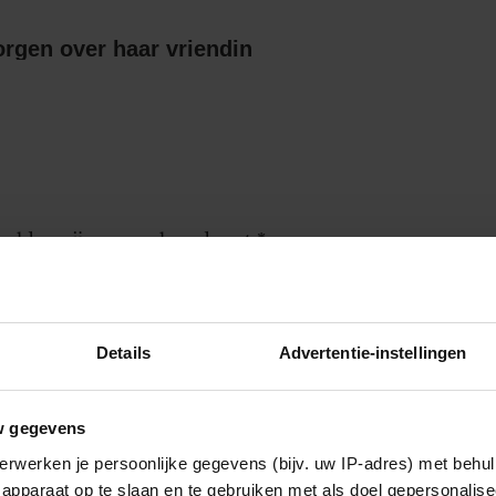
orgen over haar vriendin
 velden zijn gemarkeerd met
*
Details
Advertentie-instellingen
worden gebruikt door de redactie om
w gegevens
erwerken je persoonlijke gegevens (bijv. uw IP-adres) met behul
apparaat op te slaan en te gebruiken met als doel gepersonalise