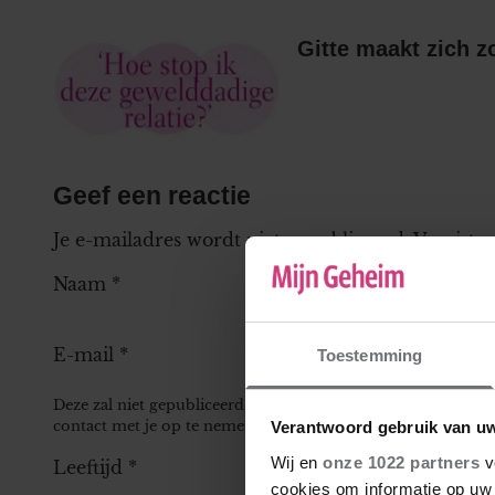
Gitte maakt zich z
Geef een reactie
Je e-mailadres wordt niet gepubliceerd.
Vereiste
Naam
*
E-mail
*
Toestemming
Deze zal niet gepubliceerd worden bij je reactie, maar kan 
contact met je op te nemen.
Verantwoord gebruik van u
Wij en
onze 1022 partners
v
Leeftijd
*
cookies om informatie op uw 