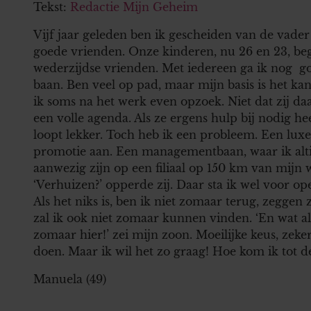
Tekst:
Redactie Mijn Geheim
Vijf jaar geleden ben ik gescheiden van de vade
goede vrienden. Onze kinderen, nu 26 en 23, beg
wederzijdse vrienden. Met iedereen ga ik nog
g
baan. Ben veel op pad, maar mijn basis is het ka
ik soms na het werk even opzoek. Niet dat zij daar
een volle agenda. Als ze ergens hulp bij nodig he
loopt lekker. Toch heb ik een probleem. Een lu
promotie aan. Een managementbaan, waar ik alt
aanwezig zijn op een filiaal op 150 km van mijn w
‘Verhuizen?’ opperde zij. Daar sta ik wel voor
Als het niks is, ben ik niet zomaar terug, zegge
zal ik ook niet zomaar kunnen vinden. ‘En wat a
zomaar hier!’ zei mijn zoon. Moeilijke keus, zek
doen. Maar ik wil het zo graag! Hoe kom ik tot de 
Manuela (49)