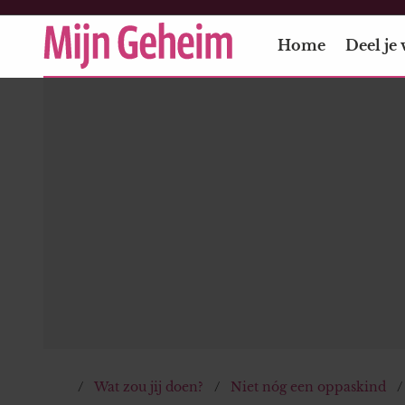
Home
Deel je 
Wat zou jij doen?
Niet nóg een oppaskind