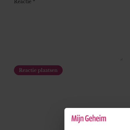
Reactie
*