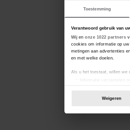
Toestemming
Verantwoord gebruik van u
Wij en
onze 1022 partners
v
cookies om informatie op uw 
metingen aan advertenties en
en met welke doelen.
Als u het toestaat, willen we
Informatie verzamelen ov
Uw apparaat identificere
Lees meer over hoe uw perso
Weigeren
toestemming op elk moment wi
We gebruiken cookies om cont
websiteverkeer te analyseren
media, adverteren en analys