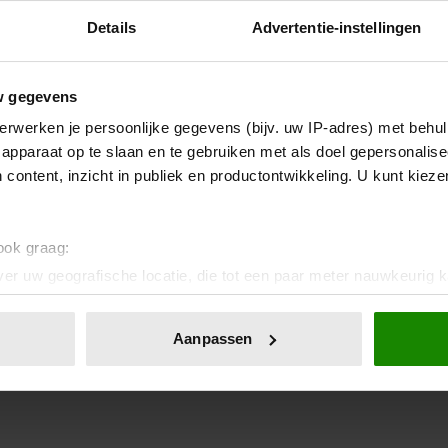
Details
Advertentie-instellingen
w gegevens
erwerken je persoonlijke gegevens (bijv. uw IP-adres) met behul
apparaat op te slaan en te gebruiken met als doel gepersonalise
 content, inzicht in publiek en productontwikkeling. U kunt kiez
 ook graag:
er uw geografische locatie, die tot een paar meter nauwkeurig k
n door het actief te scannen op specifieke eigenschappen (fingerp
onlijke gegevens worden verwerkt en stel uw voorkeuren in he
Aanpassen
jzigen of intrekken in de Cookieverklaring.
ent en advertenties te personaliseren, om functies voor social
. Ook delen we informatie over uw gebruik van onze site met on
e. Deze partners kunnen deze gegevens combineren met andere i