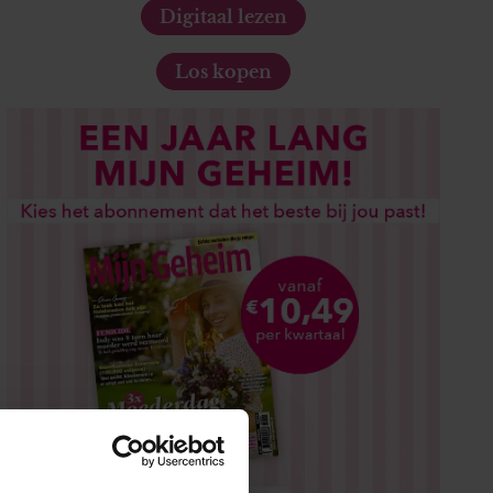
Digitaal lezen
Los kopen