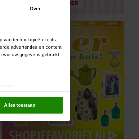
Over
p van technologieën zoals
erde advertenties en content,
en wie uw gegevens gebruikt
an zijn
rinting)
t
detailgedeelte
in. U kunt uw
Alles toestaan
 media te bieden en om ons
ze partners voor social
nformatie die u aan ze heeft