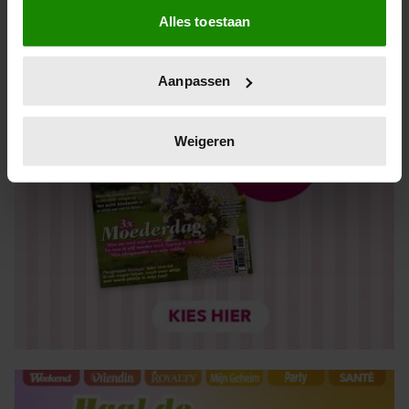
Alles toestaan
Informatie verzamelen over uw geografische locatie,
die tot een paar meter nauwkeurig kan zijn
Uw apparaat identificeren door het actief te scannen
Aanpassen
op specifieke eigenschappen (fingerprinting)
Lees meer over hoe uw persoonlijke gegevens worden
verwerkt en stel uw voorkeuren in het
detailgedeelte
in.
Weigeren
U kunt uw toestemming op elk moment wijzigen of
intrekken in de Cookieverklaring.
We gebruiken cookies om content en advertenties te
personaliseren, om functies voor social media te bieden
en om ons websiteverkeer te analyseren. Ook delen we
informatie over uw gebruik van onze site met onze
partners voor social media, adverteren en analyse. Deze
partners kunnen deze gegevens combineren met andere
informatie die u aan ze heeft verstrekt of die ze hebben
verzameld op basis van uw gebruik van hun services. U
gaat akkoord met onze cookies als u onze website blijft