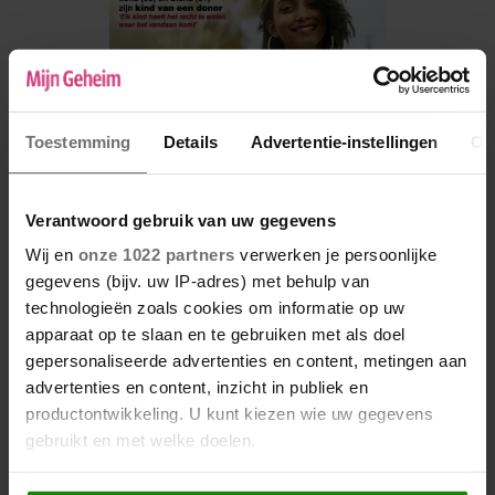
Toestemming
Details
Advertentie-instellingen
Ov
Verantwoord gebruik van uw gegevens
Wij en
onze 1022 partners
verwerken je persoonlijke
gegevens (bijv. uw IP-adres) met behulp van
De nieuwe Mijn Geheim ligt nu in de winkel
technologieën zoals cookies om informatie op uw
apparaat op te slaan en te gebruiken met als doel
Abonneren
gepersonaliseerde advertenties en content, metingen aan
Digitaal lezen
advertenties en content, inzicht in publiek en
productontwikkeling. U kunt kiezen wie uw gegevens
Los kopen
gebruikt en met welke doelen.
Als u het toestaat, willen we ook graag: