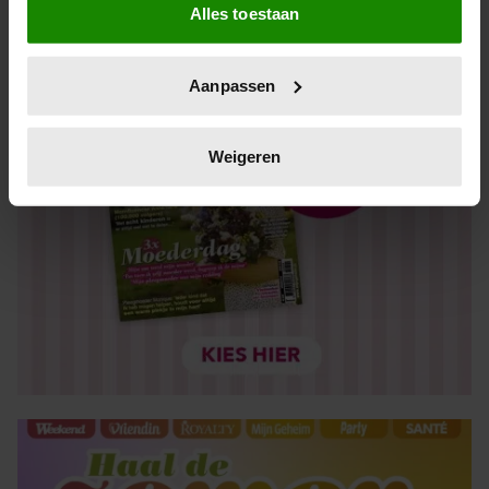
Alles toestaan
Informatie verzamelen over uw geografische locatie,
die tot een paar meter nauwkeurig kan zijn
Uw apparaat identificeren door het actief te scannen
Aanpassen
op specifieke eigenschappen (fingerprinting)
Lees meer over hoe uw persoonlijke gegevens worden
verwerkt en stel uw voorkeuren in het
detailgedeelte
in.
Weigeren
U kunt uw toestemming op elk moment wijzigen of
intrekken in de Cookieverklaring.
We gebruiken cookies om content en advertenties te
personaliseren, om functies voor social media te bieden
en om ons websiteverkeer te analyseren. Ook delen we
informatie over uw gebruik van onze site met onze
partners voor social media, adverteren en analyse. Deze
partners kunnen deze gegevens combineren met andere
informatie die u aan ze heeft verstrekt of die ze hebben
verzameld op basis van uw gebruik van hun services. U
gaat akkoord met onze cookies als u onze website blijft