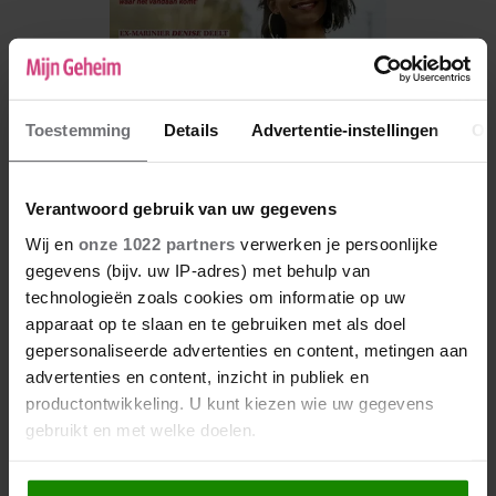
Toestemming
Details
Advertentie-instellingen
Ov
Verantwoord gebruik van uw gegevens
Wij en
onze 1022 partners
verwerken je persoonlijke
gegevens (bijv. uw IP-adres) met behulp van
De nieuwe Mijn Geheim ligt nu in de winkel
technologieën zoals cookies om informatie op uw
Abonneren
apparaat op te slaan en te gebruiken met als doel
gepersonaliseerde advertenties en content, metingen aan
Digitaal lezen
advertenties en content, inzicht in publiek en
productontwikkeling. U kunt kiezen wie uw gegevens
Los kopen
gebruikt en met welke doelen.
Als u het toestaat, willen we ook graag: