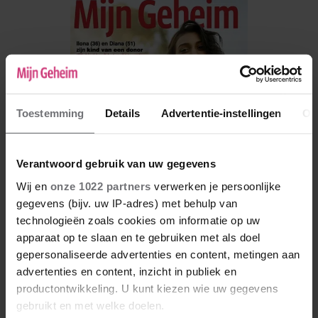
Toestemming
Details
Advertentie-instellingen
Ov
Verantwoord gebruik van uw gegevens
Wij en
onze 1022 partners
verwerken je persoonlijke
gegevens (bijv. uw IP-adres) met behulp van
technologieën zoals cookies om informatie op uw
De nieuwe Mijn Geheim ligt nu in de winkel
apparaat op te slaan en te gebruiken met als doel
gepersonaliseerde advertenties en content, metingen aan
Abonneren
advertenties en content, inzicht in publiek en
productontwikkeling. U kunt kiezen wie uw gegevens
Digitaal lezen
gebruikt en met welke doelen.