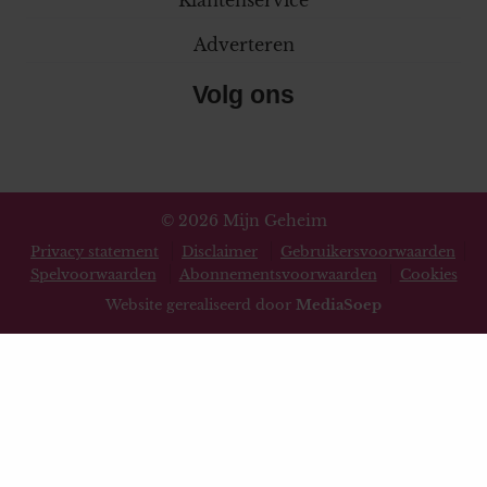
Adverteren
Volg ons
© 2026 Mijn Geheim
Privacy statement
Disclaimer
Gebruikersvoorwaarden
Spelvoorwaarden
Abonnementsvoorwaarden
Cookies
Website gerealiseerd door
MediaSoep