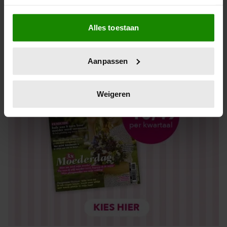
Los kopen
Als u het toestaat, willen we ook graag:
Alles toestaan
Informatie verzamelen over uw geografische locatie,
die tot een paar meter nauwkeurig kan zijn
Uw apparaat identificeren door het actief te scannen
Aanpassen
op specifieke eigenschappen (fingerprinting)
Lees meer over hoe uw persoonlijke gegevens worden
verwerkt en stel uw voorkeuren in het
detailgedeelte
in.
Weigeren
U kunt uw toestemming op elk moment wijzigen of
intrekken in de Cookieverklaring.
We gebruiken cookies om content en advertenties te
personaliseren, om functies voor social media te bieden
en om ons websiteverkeer te analyseren. Ook delen we
informatie over uw gebruik van onze site met onze
partners voor social media, adverteren en analyse. Deze
partners kunnen deze gegevens combineren met andere
informatie die u aan ze heeft verstrekt of die ze hebben
verzameld op basis van uw gebruik van hun services. U