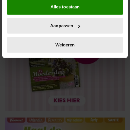
Alles toestaan
Informatie verzamelen over uw geografische locatie,
die tot een paar meter nauwkeurig kan zijn
Uw apparaat identificeren door het actief te scannen
Aanpassen
op specifieke eigenschappen (fingerprinting)
Lees meer over hoe uw persoonlijke gegevens worden
verwerkt en stel uw voorkeuren in het
detailgedeelte
in.
Weigeren
U kunt uw toestemming op elk moment wijzigen of
intrekken in de Cookieverklaring.
We gebruiken cookies om content en advertenties te
personaliseren, om functies voor social media te bieden
en om ons websiteverkeer te analyseren. Ook delen we
informatie over uw gebruik van onze site met onze
partners voor social media, adverteren en analyse. Deze
partners kunnen deze gegevens combineren met andere
informatie die u aan ze heeft verstrekt of die ze hebben
verzameld op basis van uw gebruik van hun services. U
gaat akkoord met onze cookies als u onze website blijft