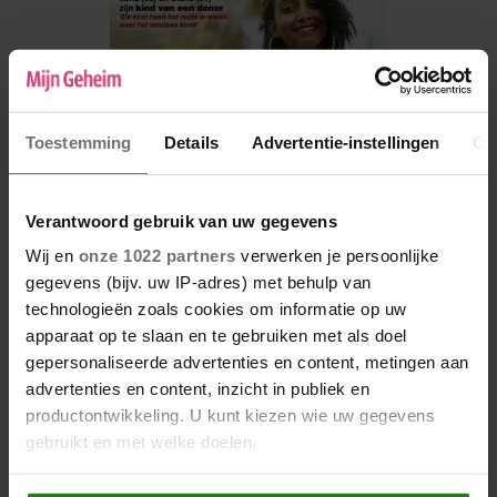
Toestemming
Details
Advertentie-instellingen
Ov
Verantwoord gebruik van uw gegevens
Wij en
onze 1022 partners
verwerken je persoonlijke
gegevens (bijv. uw IP-adres) met behulp van
De nieuwe Mijn Geheim ligt nu in de winkel
technologieën zoals cookies om informatie op uw
apparaat op te slaan en te gebruiken met als doel
Abonneren
gepersonaliseerde advertenties en content, metingen aan
Digitaal lezen
advertenties en content, inzicht in publiek en
productontwikkeling. U kunt kiezen wie uw gegevens
Los kopen
gebruikt en met welke doelen.
Als u het toestaat, willen we ook graag: