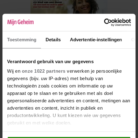
Toestemming
Details
Advertentie-instellingen
Ov
Verantwoord gebruik van uw gegevens
Wij en
onze 1022 partners
verwerken je persoonlijke
gegevens (bijv. uw IP-adres) met behulp van
De nieuwe Mijn Geheim ligt nu in de winkel
technologieën zoals cookies om informatie op uw
apparaat op te slaan en te gebruiken met als doel
Abonneren
gepersonaliseerde advertenties en content, metingen aan
Digitaal lezen
advertenties en content, inzicht in publiek en
productontwikkeling. U kunt kiezen wie uw gegevens
Los kopen
gebruikt en met welke doelen.
Als u het toestaat, willen we ook graag: