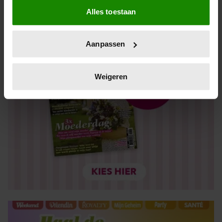
Alles toestaan
Informatie verzamelen over uw geografische locatie,
die tot een paar meter nauwkeurig kan zijn
Uw apparaat identificeren door het actief te scannen
Aanpassen
op specifieke eigenschappen (fingerprinting)
Lees meer over hoe uw persoonlijke gegevens worden
verwerkt en stel uw voorkeuren in het
detailgedeelte
in.
Weigeren
U kunt uw toestemming op elk moment wijzigen of
intrekken in de Cookieverklaring.
We gebruiken cookies om content en advertenties te
personaliseren, om functies voor social media te bieden
en om ons websiteverkeer te analyseren. Ook delen we
informatie over uw gebruik van onze site met onze
partners voor social media, adverteren en analyse. Deze
partners kunnen deze gegevens combineren met andere
informatie die u aan ze heeft verstrekt of die ze hebben
verzameld op basis van uw gebruik van hun services. U
gaat akkoord met onze cookies als u onze website blijft