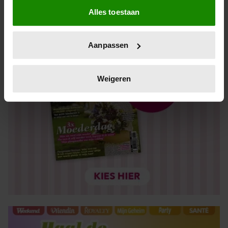
Alles toestaan
Informatie verzamelen over uw geografische locatie,
die tot een paar meter nauwkeurig kan zijn
Uw apparaat identificeren door het actief te scannen
Aanpassen
op specifieke eigenschappen (fingerprinting)
Lees meer over hoe uw persoonlijke gegevens worden
verwerkt en stel uw voorkeuren in het
detailgedeelte
in.
Weigeren
U kunt uw toestemming op elk moment wijzigen of
intrekken in de Cookieverklaring.
We gebruiken cookies om content en advertenties te
personaliseren, om functies voor social media te bieden
en om ons websiteverkeer te analyseren. Ook delen we
informatie over uw gebruik van onze site met onze
partners voor social media, adverteren en analyse. Deze
partners kunnen deze gegevens combineren met andere
informatie die u aan ze heeft verstrekt of die ze hebben
verzameld op basis van uw gebruik van hun services. U
gaat akkoord met onze cookies als u onze website blijft