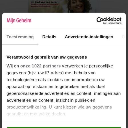
Toestemming
Details
Advertentie-instellingen
Ov
Verantwoord gebruik van uw gegevens
Wij en
onze 1022 partners
verwerken je persoonlijke
gegevens (bijv. uw IP-adres) met behulp van
De nieuwe Mijn Geheim ligt nu in de winkel
technologieën zoals cookies om informatie op uw
apparaat op te slaan en te gebruiken met als doel
Abonneren
gepersonaliseerde advertenties en content, metingen aan
Digitaal lezen
advertenties en content, inzicht in publiek en
productontwikkeling. U kunt kiezen wie uw gegevens
Los kopen
gebruikt en met welke doelen.
Als u het toestaat, willen we ook graag: