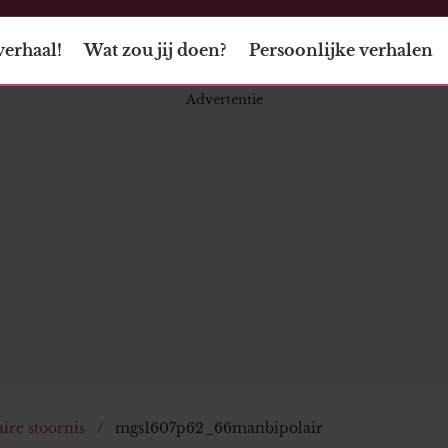
verhaal!
Wat zou jij doen?
Persoonlijke verhalen
ire stoornis
mgs1607p62_66manbipolair