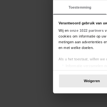
Toestemming
Verantwoord gebruik van u
Wij en
onze 1022 partners
v
cookies om informatie op uw 
metingen aan advertenties en
en met welke doelen.
Als u het toestaat, willen we
Informatie verzamelen ov
Uw apparaat identificere
Lees meer over hoe uw perso
Weigeren
toestemming op elk moment wi
We gebruiken cookies om cont
websiteverkeer te analyseren
media, adverteren en analys