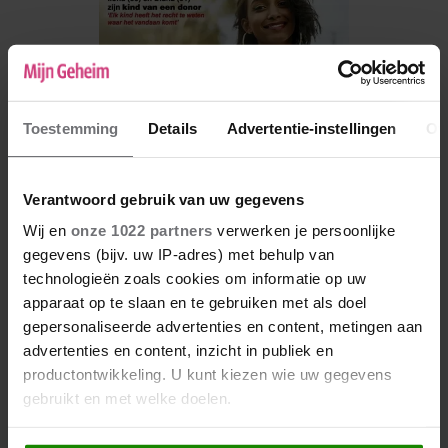
Toestemming
Details
Advertentie-instellingen
Ov
Verantwoord gebruik van uw gegevens
Wij en
onze 1022 partners
verwerken je persoonlijke
gegevens (bijv. uw IP-adres) met behulp van
De nieuwe Mijn Geheim ligt nu in de winkel
technologieën zoals cookies om informatie op uw
apparaat op te slaan en te gebruiken met als doel
Abonneren
gepersonaliseerde advertenties en content, metingen aan
Digitaal lezen
advertenties en content, inzicht in publiek en
productontwikkeling. U kunt kiezen wie uw gegevens
Los kopen
gebruikt en met welke doelen.
Als u het toestaat, willen we ook graag: