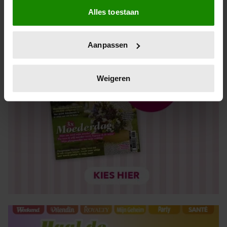
Alles toestaan
Informatie verzamelen over uw geografische locatie,
die tot een paar meter nauwkeurig kan zijn
Uw apparaat identificeren door het actief te scannen
Aanpassen
op specifieke eigenschappen (fingerprinting)
Lees meer over hoe uw persoonlijke gegevens worden
verwerkt en stel uw voorkeuren in het
detailgedeelte
in.
Weigeren
U kunt uw toestemming op elk moment wijzigen of
intrekken in de Cookieverklaring.
We gebruiken cookies om content en advertenties te
personaliseren, om functies voor social media te bieden
en om ons websiteverkeer te analyseren. Ook delen we
informatie over uw gebruik van onze site met onze
partners voor social media, adverteren en analyse. Deze
partners kunnen deze gegevens combineren met andere
informatie die u aan ze heeft verstrekt of die ze hebben
verzameld op basis van uw gebruik van hun services. U
gaat akkoord met onze cookies als u onze website blijft