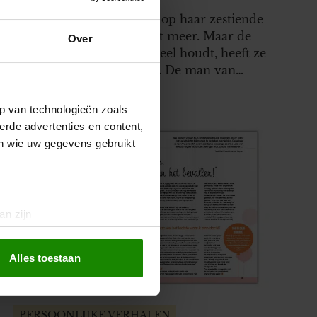
Nee, de jongen op wie ze op haar zestiende
verliefd werd, bestaat niet meer. Maar de
Over
persoon van wie ze zielsveel houdt, heeft ze
nog steeds aan haar zijde. De man van
Suzanne onderging een
geslachtsaanpassende operatie en gaat nu
p van technologieën zoals
als vrouw door het leven. En nog altijd zijn
erde advertenties en content,
ze gelukkig getrouwd. “Mijn man werd…
en wie uw gegevens gebruikt
an zijn
rinting)
t
detailgedeelte
in. U kunt uw
Alles toestaan
 media te bieden en om ons
PERSOONLIJKE VERHALEN