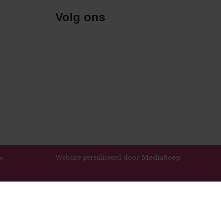
Volg ons
Website gerealiseerd door
MediaSoep
en