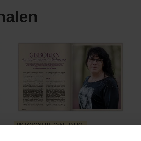
halen
PERSOONLIJKE VERHALEN
Geboren als meisje in een