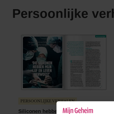
Persoonlijke ver
PERSOONLIJKE VERHALEN
Siliconen hebben mijn lijf verwoest