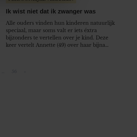
ze partners voor social
nformatie die u aan ze heeft
Ik wist niet dat ik zwanger was
oord met onze cookies als u
Alle ouders vinden hun kinderen natuurlijk
speciaal, maar soms valt er iets éxtra
bijzonders te vertellen over je kind. Deze
keer vertelt Annette (49) over haar bijna
eenjarige zoontje Lars, van wie ze negen
maanden zwanger was, zónder het te
weten… “Zwanger zijn zonder dat je het in
…
56
»
ina
Pagina
Volgende pagina
de gaten hebt – ik had dat…