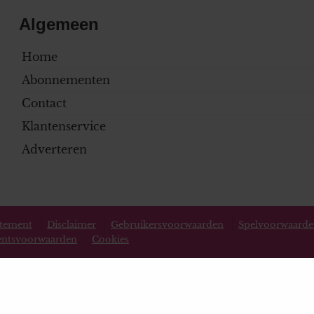
Algemeen
Home
Abonnementen
Contact
Klantenservice
Adverteren
atement
Disclaimer
Gebruikersvoorwaarden
Spelvoorwaard
ntsvoorwaarden
Cookies