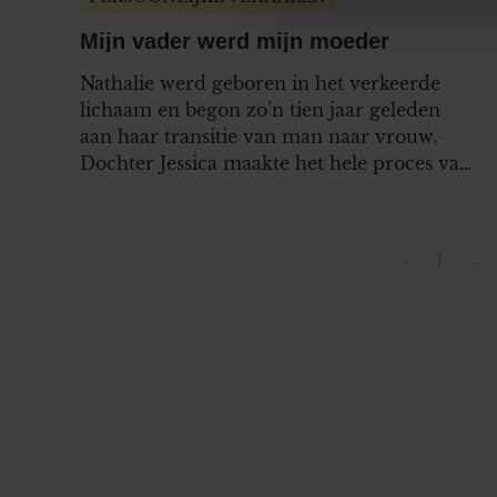
websiteverkeer te analyseren
media, adverteren en analys
Mijn vader werd mijn moeder
verstrekt of die ze hebben v
Nathalie werd geboren in het verkeerde
onze website blijft gebruiken.
lichaam en begon zo’n tien jaar geleden
aan haar transitie van man naar vrouw.
Dochter Jessica maakte het hele proces van
dichtbij mee. Hoewel het zeker niet altijd
makkelijk is geweest, heeft dit alles hen nóg
nader tot elkaar gebracht. “De kracht van
«
1
…
Vorige pag
Pagina
ons gezin is dat we altijd…